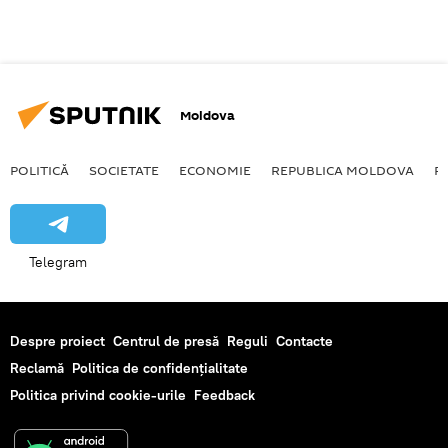
Moldova
POLITICĂ
SOCIETATE
ECONOMIE
REPUBLICA MOLDOVA
R
Telegram
Despre proiect
Centrul de presă
Reguli
Contacte
Reclamă
Politica de confidențialitate
Politica privind cookie-urile
Feedback