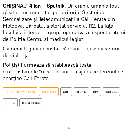
CHIȘINĂU, 4 ian – Sputnik.
Un craniu uman a fost
găsit de un muncitor pe teritoriul Secției de
Semnalizare și Telecomunicații a Căii Ferate din
Moldova. Bărbatul a alertat serviciul 112. La fața
locului a intervenit grupa operativă a Inspectoratului
de Poliție Centru și medicul legist.
Oamenii legii au constat că craniul nu avea semne
de violență.
Polițiștii urmează să stabilească toate
circumstanțele în care craniul a ajuns pe terenul ce
aparține Căii Ferate.
Republica Moldova
Societate
Știri
craniu
om
capitala
politia
calea ferata