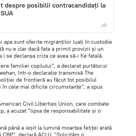
 despre posibilii contracandidați la
n SUA
 apa sunt oferite migranților luați în custodie
 nu e clar dacă fata a primit provizii și un
i se declanșa criza ce avea să-i fie fatală.
re familiei copilului”, a declarat purtătorul
ehan, într-o declarație transmisă The
iției de frontieră au făcut tot posibilul
i în cele mai dificile circumstanțe”, a spus
 American Civil Liberties Union, care combate
, a acuzat ”lipsa de responsabilitate și o
nă până a ieșit la lumină moartea fetiței arată
ii CBP”, declară ACLU. ”Solicităm o