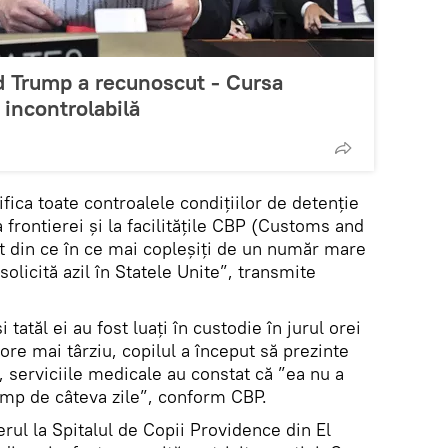
d Trump a recunoscut - Cursa
 incontrolabilă
ifica toate controalele condițiilor de detenție
 frontierei și la facilitățile CBP (Customs and
t din ce în ce mai copleșiți de un număr mare
olicită azil în Statele Unite”, transmite
i tatăl ei au fost luați în custodie în jurul orei
re mai târziu, copilul a început să prezinte
, serviciile medicale au constat că ”ea nu a
mp de câteva zile”, conform CBP.
erul la Spitalul de Copii Providence din El