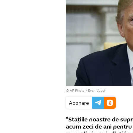
© AP Photo / Evan Vucci
Abonare
”Stațiile noastre de sup
acum zeci de ani pentru 