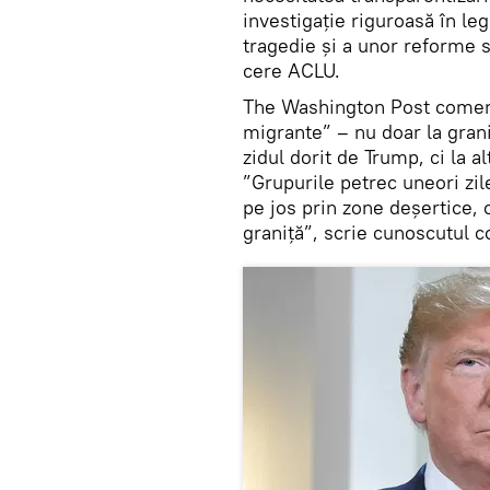
investigație riguroasă în le
tragedie și a unor reforme 
cere ACLU.
The Washington Post coment
migrante” – nu doar la grani
zidul dorit de Trump, ci la 
”Grupurile petrec uneori zil
pe jos prin zone deșertice, 
graniță”, scrie cunoscutul c