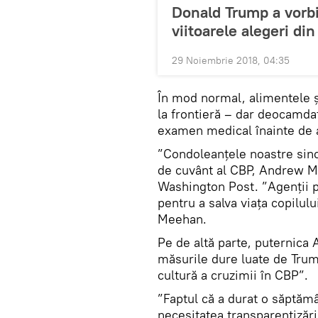
Donald Trump a vorbit
viitoarele alegeri di
29 Noiembrie 2018, 04:35
În mod normal, alimentele și
la frontieră – dar deocamdată
examen medical înainte de a 
”Condoleanțele noastre since
de cuvânt al CBP, Andrew Me
Washington Post. ”Agenții pol
pentru a salva viața copilulu
Meehan.
Pe de altă parte, puternica
măsurile dure luate de Trump
cultură a cruzimii în CBP”.
”Faptul că a durat o săptămâ
necesitatea transparentizăr