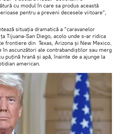
gătură cu modul în care sa produs această
serioase pentru a preveni decesele viitoare”,
ează situația dramatică a ”caravanelor
ța Tijuana-San Diego, acolo unde s-ar ridica
alte frontiere din Texas, Arizona și New Mexico.
e în ascunzători ale contrabandiștilor sau merg
cu puțină hrană și apă, înainte de a ajunge la
otidian american.