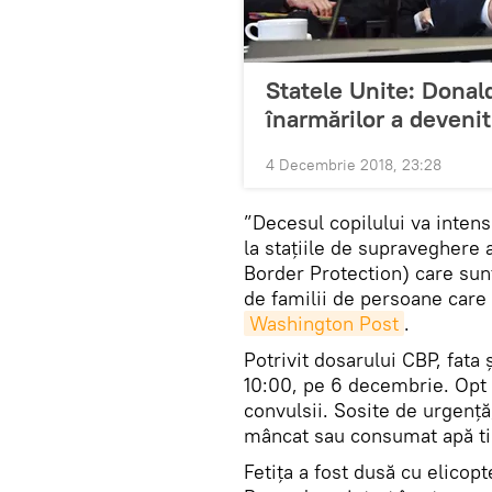
Statele Unite: Donal
înarmărilor a devenit
4 Decembrie 2018, 23:28
”Decesul copilului va intens
la stațiile de supraveghere a
Border Protection) care sun
de familii de persoane care s
Washington Post
.
Potrivit dosarului CBP, fata ș
10:00, pe 6 decembrie. Opt o
convulsii. Sosite de urgență
mâncat sau consumat apă ti
Fetița a fost dusă cu elicopt