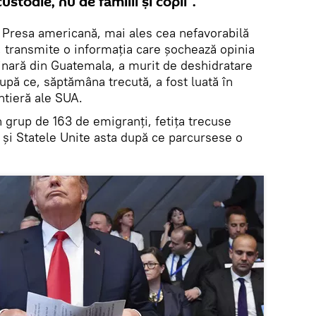
custodie, nu de familii și copii”.
Presa americană, mai ales cea nefavorabilă
 transmite o informația care șochează opinia
iginară din Guatemala, a murit de deshidratare
după ce, săptămâna trecută, a fost luată în
ntieră ale SUA.
n grup de 163 de emigranți, fetița trecuse
c și Statele Unite asta după ce parcursese o