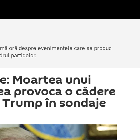
ltimă oră despre evenimentele care se produc
rul partidelor.
te: Moartea unui
tea provoca o cădere
i Trump în sondaje