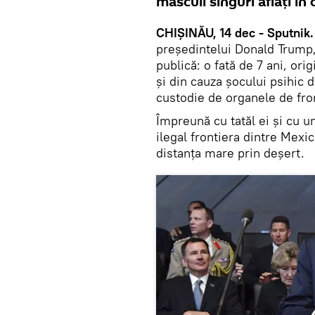
masculi singuri aflați în 
CHIȘINĂU, 14 dec - Sputnik.
președintelui Donald Trump,
publică: o fată de 7 ani, or
și din cauza șocului psihic 
custodie de organele de fro
Împreună cu tatăl ei și cu u
ilegal frontiera dintre Mexi
distanța mare prin deșert.