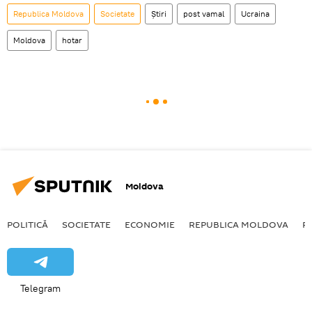
Republica Moldova
Societate
Știri
post vamal
Ucraina
Moldova
hotar
Moldova
POLITICĂ
SOCIETATE
ECONOMIE
REPUBLICA MOLDOVA
R
Telegram