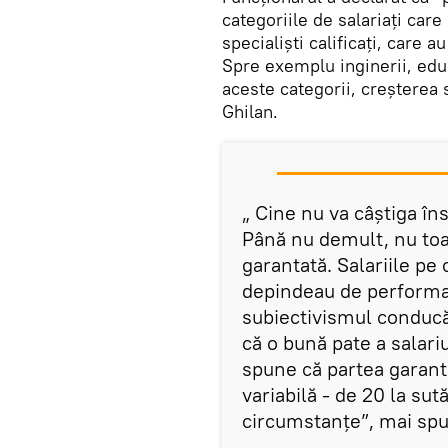
categoriile de salariați care
specialiști calificați, care a
Spre exemplu inginerii, educa
aceste categorii, creșterea s
Ghilan.
„ Cine nu va câștiga îns
Până nu demult, nu toat
garantată. Salariile pe
depindeau de performan
subiectivismul conducă
că o bună pate a salari
spune că partea garanta
variabilă - de 20 la sut
circumstanțe”, mai spu