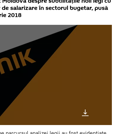
 Moldova despre subtilitățile noii legi cu
r de salarizare în sectorul bugetar, pusă
rie 2018
e parcursul analizei legii au fost evidențiate