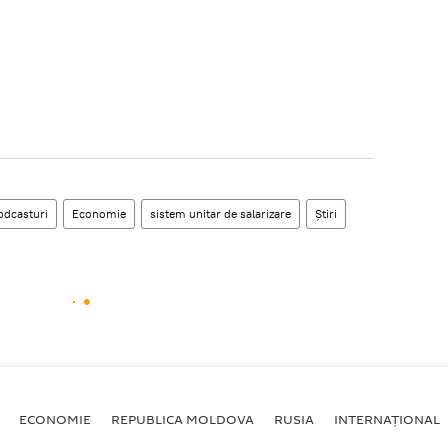
odcasturi
Economie
sistem unitar de salarizare
Știri
ECONOMIE
REPUBLICA MOLDOVA
RUSIA
INTERNAȚIONAL