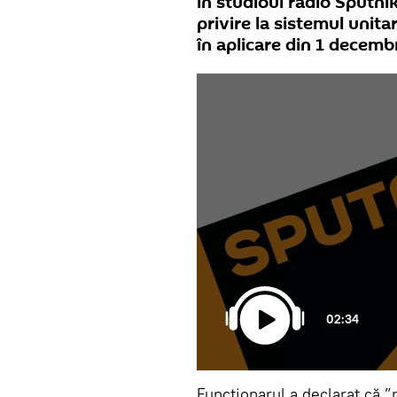
în studioul radio Sputnik
privire la sistemul unita
în aplicare din 1 decemb
02:34
Funcționarul a declarat că ”p