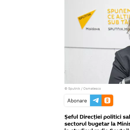
© Sputnik / Osmatesco
Abonare
Șeful Direcției politici s
sectorul bugetar la Minis