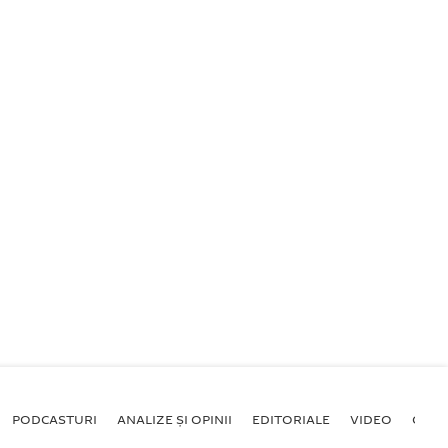
PODCASTURI
ANALIZE ȘI OPINII
EDITORIALE
VIDEO
GALE