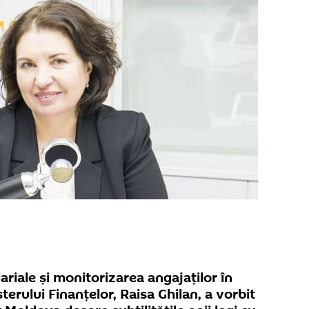
alariale și monitorizarea angajaților în
terului Finanțelor, Raisa Ghilan, a vorbit