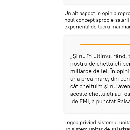
Un alt aspect în opinia repr
noul concept apropie salariil
experiență de lucru mai ma
„Și nu în ultimul rând,
nostru de cheltuieli pe
miliarde de lei. În opin
una prea mare, din con
cât cheltuim și nu ave
aceste cheltuieli au fos
de FMI, a punctat Rais
Legea privind sistemul unita
un sistem unitar de salarizar