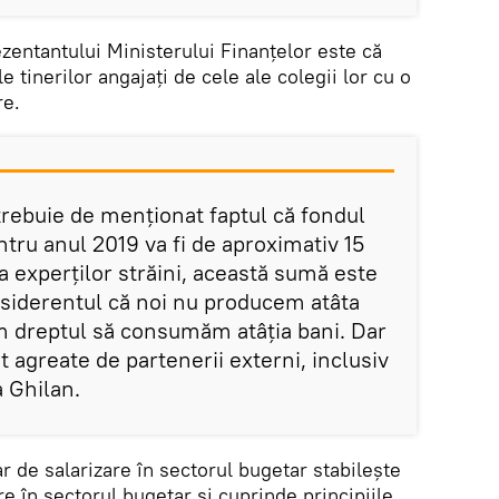
ezentantului Ministerului Finanțelor este că
e tinerilor angajați de cele ale colegii lor cu o
re.
 trebuie de menționat faptul că fondul
ntru anul 2019 va fi de aproximativ 15
ia experților străini, această sumă este
siderentul că noi nu producem atâta
m dreptul să consumăm atâția bani. Dar
t agreate de partenerii externi, inclusiv
a Ghilan.
r de salarizare în sectorul bugetar stabilește
e în sectorul bugetar și cuprinde principiile,