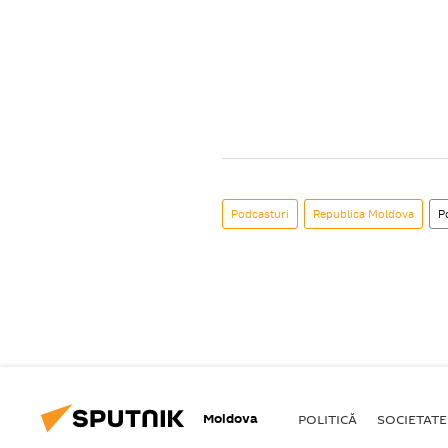
Podcasturi
Republica Moldova
P
Moldova
POLITICĂ
SOCIETATE