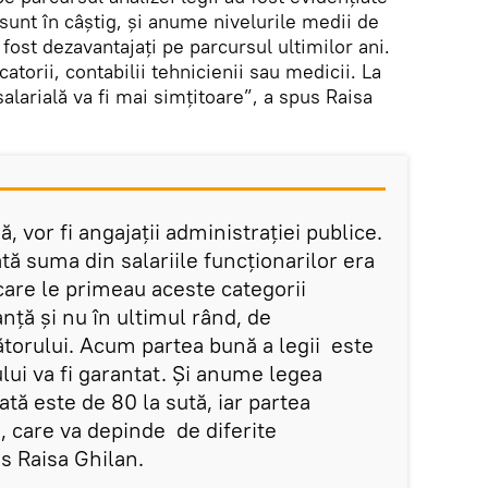
 sunt în câștig, și anume nivelurile medii de
u fost dezavantajați pe parcursul ultimilor ani.
torii, contabilii tehnicienii sau medicii. La
alarială va fi mai simțitoare”, a spus Raisa
ă, vor fi angajații administrației publice.
ă suma din salariile funcționarilor era
 care le primeau aceste categorii
ță și nu în ultimul rând, de
torului. Acum partea bună a legii este
ului va fi garantat. Și anume legea
tă este de 80 la sută, iar partea
ă, care va depinde de diferite
s Raisa Ghilan.