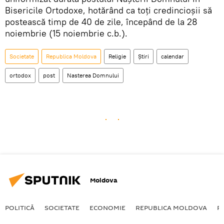
Bisericile Ortodoxe, hotărând ca toți credincioșii să
postească timp de 40 de zile, începând de la 28
noiembrie (15 noiembrie c.b.).
Societate
Republica Moldova
Religie
Știri
calendar
ortodox
post
Nasterea Domnului
Moldova
POLITICĂ
SOCIETATE
ECONOMIE
REPUBLICA MOLDOVA
R