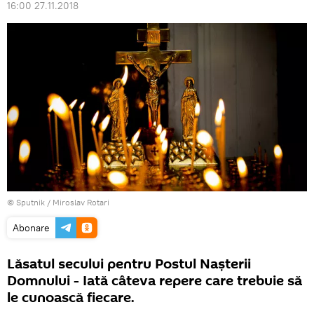
16:00 27.11.2018
© Sputnik / Miroslav Rotari
Abonare
Lăsatul secului pentru Postul Nașterii
Domnului - Iată câteva repere care trebuie să
le cunoască fiecare.