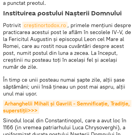
a punctat preotul.
Instituirea postului Nașterii Domnului
Potrivit
creștinortodox.ro
, primele mențiuni despre
practicarea acestui post le aflăm în secolele IV-V, de
la Fericitul Augustin și episcopul Leon cel Mare al
Romei, care au rostit noua cuvântări despre acest
post, numit postul din luna a zecea. La început,
creștinii nu posteau toți în același fel și același
număr de zile.
În timp ce unii posteau numai șapte zile, alții șase
săptămâni; unii însă țineau un post mai aspru, alții
unul mai ușor.
Arhanghelii Mihail și Gavriil - Semnificație, Tradiție, 
superstiții>>>
Sinodul local din Constantinopol, care a avut loc în
1166 (in vremea patriarhului Luca Chrysoverghi), a
uniformizat durata postului Nașterii Domnului în