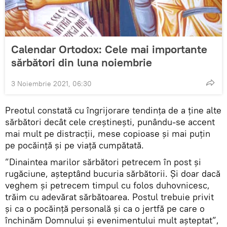
Calendar Ortodox: Cele mai importante
sărbători din luna noiembrie
3 Noiembrie 2021, 06:30
Preotul constată cu îngrijorare tendința de a ține alte
sărbători decât cele creștinești, punându-se accent
mai mult pe distracții, mese copioase și mai puțin
pe pocăință și pe viață cumpătată.
”Dinaintea marilor sărbători petrecem în post și
rugăciune, așteptând bucuria sărbătorii. Și doar dacă
veghem și petrecem timpul cu folos duhovnicesc,
trăim cu adevărat sărbătoarea. Postul trebuie privit
și ca o pocăință personală și ca o jertfă pe care o
închinăm Domnului și evenimentului mult așteptat”,