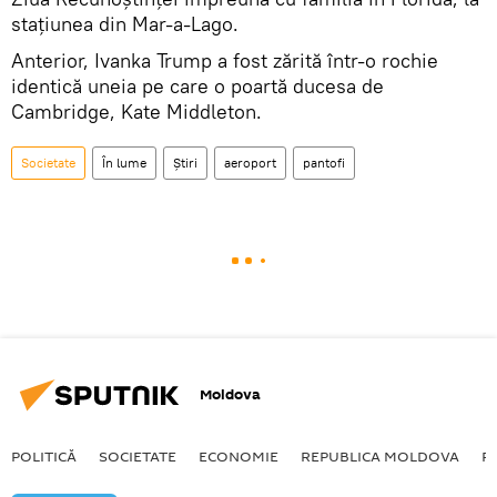
stațiunea din Mar-a-Lago.
Anterior, Ivanka Trump a fost zărită într-o rochie
identică uneia pe care o poartă ducesa de
Cambridge, Kate Middleton.
Societate
În lume
Știri
aeroport
pantofi
Moldova
POLITICĂ
SOCIETATE
ECONOMIE
REPUBLICA MOLDOVA
R