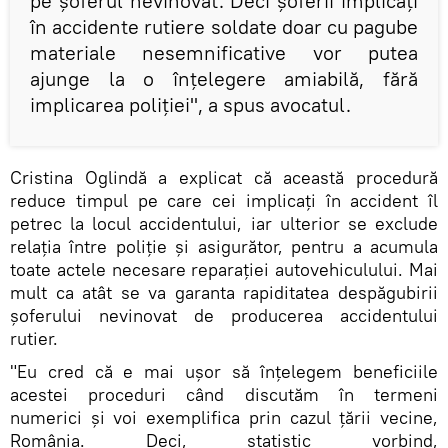
pe șoferul nevinovat. Deci șoferii implicați
în accidente rutiere soldate doar cu pagube
materiale nesemnificative vor putea
ajunge la o înțelegere amiabilă, fără
implicarea poliției", a spus avocatul.
Cristina Oglindă a explicat că această procedură
reduce timpul pe care cei implicați în accident îl
petrec la locul accidentului, iar ulterior se exclude
relația între poliție și asigurător, pentru a acumula
toate actele necesare reparației autovehiculului. Mai
mult ca atât se va garanta rapiditatea despăgubirii
șoferului nevinovat de producerea accidentului
rutier.
"Eu cred că e mai ușor să înțelegem beneficiile
acestei proceduri când discutăm în termeni
numerici și voi exemplifica prin cazul țării vecine,
România. Deci, statistic vorbind,