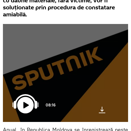
cu daune materiale, fără victime, vor fi
soluționate prin procedura de constatare
amiabilă.
08:16
Anual, în Republica Moldova se înregistrează peste