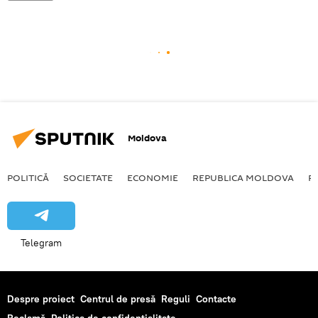
Moldova
POLITICĂ
SOCIETATE
ECONOMIE
REPUBLICA MOLDOVA
R
Telegram
Despre proiect
Centrul de presă
Reguli
Contacte
Reclamă
Politica de confidențialitate