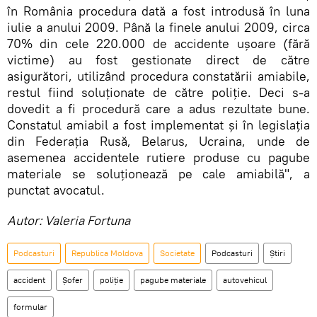
în România procedura dată a fost introdusă în luna
iulie a anului 2009. Până la finele anului 2009, circa
70% din cele 220.000 de accidente ușoare (fără
victime) au fost gestionate direct de către
asigurători, utilizând procedura constatării amiabile,
restul fiind soluționate de către poliție. Deci s-a
dovedit a fi procedură care a adus rezultate bune.
Constatul amiabil a fost implementat și în legislația
din Federația Rusă, Belarus, Ucraina, unde de
asemenea accidentele rutiere produse cu pagube
materiale se soluționează pe cale amiabilă", a
punctat avocatul.
Autor: Valeria Fortuna
Podcasturi
Republica Moldova
Societate
Podcasturi
Știri
accident
Șofer
poliție
pagube materiale
autovehicul
formular