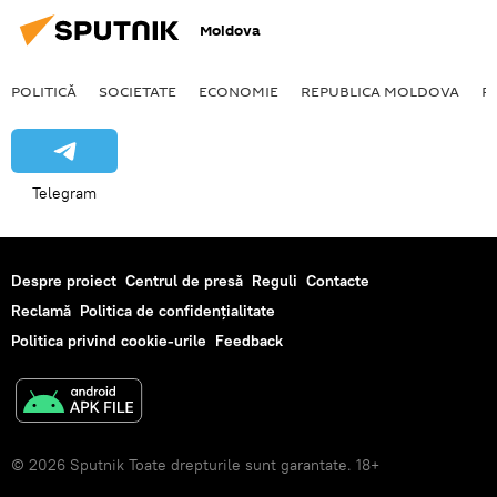
Moldova
POLITICĂ
SOCIETATE
ECONOMIE
REPUBLICA MOLDOVA
R
Telegram
Despre proiect
Centrul de presă
Reguli
Contacte
Reclamă
Politica de confidențialitate
Politica privind cookie-urile
Feedback
© 2026 Sputnik Toate drepturile sunt garantate. 18+