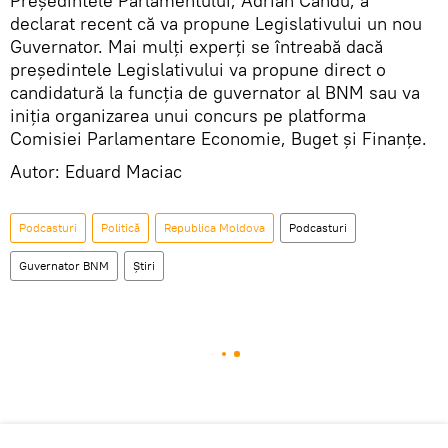
Președintele Parlamentului, Adrian Candu, a
declarat recent că va propune Legislativului un nou
Guvernator. Mai mulți experți se întreabă dacă
președintele Legislativului va propune direct o
candidatură la funcția de guvernator al BNM sau va
iniția organizarea unui concurs pe platforma
Comisiei Parlamentare Economie, Buget și Finanțe.
Autor: Eduard Maciac
Podcasturi
Politică
Republica Moldova
Podcasturi
Guvernator BNM
Știri