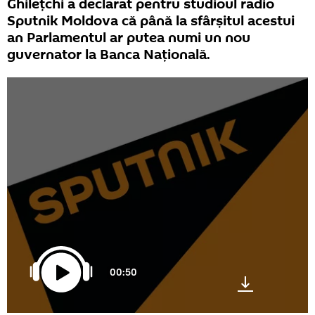
Ghilețchi a declarat pentru studioul radio
Sputnik Moldova că până la sfârșitul acestui
an Parlamentul ar putea numi un nou
guvernator la Banca Națională.
00:50