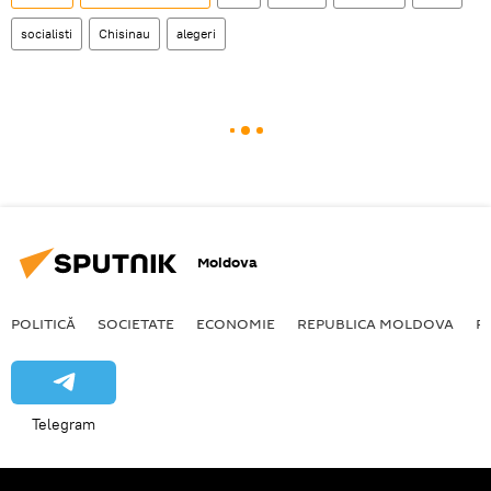
socialisti
Chisinau
alegeri
Moldova
POLITICĂ
SOCIETATE
ECONOMIE
REPUBLICA MOLDOVA
R
Telegram