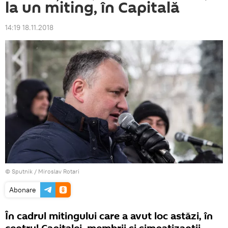
la un miting, în Capitală
14:19 18.11.2018
© Sputnik / Miroslav Rotari
Abonare
În cadrul mitingului care a avut loc astăzi, în