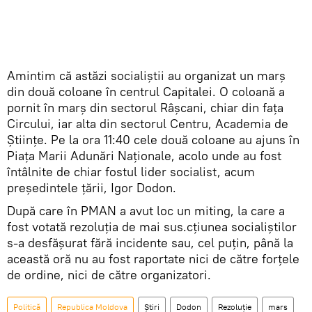
Amintim că astăzi socialiștii au organizat un marș
din două coloane în centrul Capitalei. O coloană a
pornit în marș din sectorul Râșcani, chiar din fața
Circului, iar alta din sectorul Centru, Academia de
Științe. Pe la ora 11:40 cele două coloane au ajuns în
Piața Marii Adunări Naționale, acolo unde au fost
întâlnite de chiar fostul lider socialist, acum
președintele țării, Igor Dodon.
După care în PMAN a avut loc un miting, la care a
fost votată rezoluția de mai sus.cțiunea socialiștilor
s-a desfășurat fără incidente sau, cel puțin, până la
această oră nu au fost raportate nici de către forțele
de ordine, nici de către organizatori.
Politică
Republica Moldova
Știri
Dodon
Rezoluție
mars