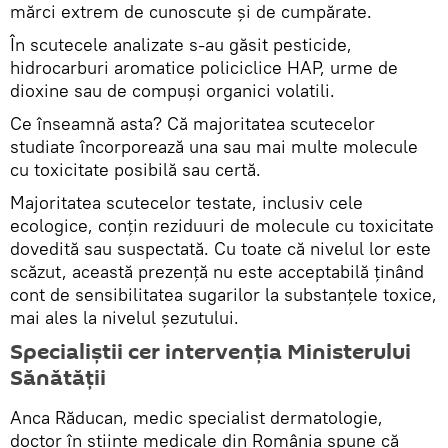
mărci extrem de cunoscute şi de cumpărate.
În scutecele analizate s-au găsit pesticide,
hidrocarburi aromatice policiclice HAP, urme de
dioxine sau de compuşi organici volatili.
Ce înseamnă asta? Că majoritatea scutecelor
studiate încorporează una sau mai multe molecule
cu toxicitate posibilă sau certă.
Majoritatea scutecelor testate, inclusiv cele
ecologice, conţin reziduuri de molecule cu toxicitate
dovedită sau suspectată. Cu toate că nivelul lor este
scăzut, această prezenţă nu este acceptabilă ţinând
cont de sensibilitatea sugarilor la substanţele toxice,
mai ales la nivelul şezutului.
Specialiştii cer intervenţia Ministerului
Sănătăţii
Anca Răducan, medic specialist dermatologie,
doctor în ştiinţe medicale din România spune că