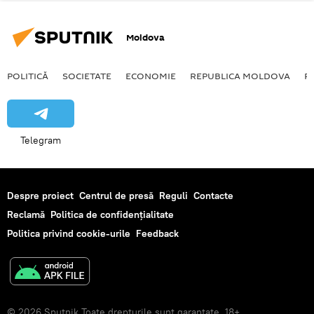
Moldova
POLITICĂ
SOCIETATE
ECONOMIE
REPUBLICA MOLDOVA
R
Telegram
Despre proiect
Centrul de presă
Reguli
Contacte
Reclamă
Politica de confidențialitate
Politica privind cookie-urile
Feedback
© 2026 Sputnik Toate drepturile sunt garantate. 18+