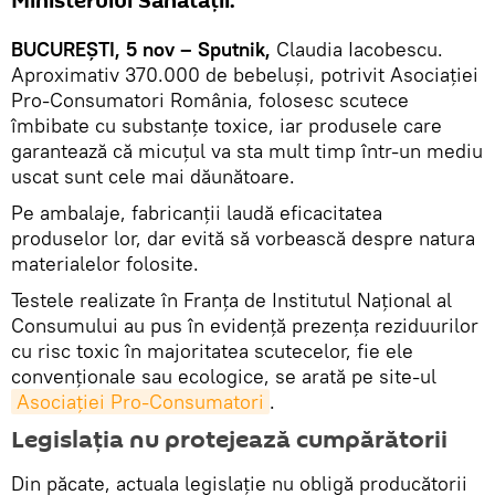
Ministerului Sănătăţii.
BUCUREŞTI, 5 nov – Sputnik,
Claudia Iacobescu.
Aproximativ 370.000 de bebeluşi, potrivit Asociației
Pro-Consumatori România, folosesc scutece
îmbibate cu substanţe toxice, iar produsele care
garantează că micuţul va sta mult timp într-un mediu
uscat sunt cele mai dăunătoare.
Pe ambalaje, fabricanţii laudă eficacitatea
produselor lor, dar evită să vorbească despre natura
materialelor folosite.
Testele realizate în Franţa de Institutul Naţional al
Consumului au pus în evidenţă prezenţa reziduurilor
cu risc toxic în majoritatea scutecelor, fie ele
convenţionale sau ecologice, se arată pe site-ul
Asociaţiei Pro-Consumatori
.
Legislaţia nu protejează cumpărătorii
Din păcate, actuala legislaţie nu obligă producătorii