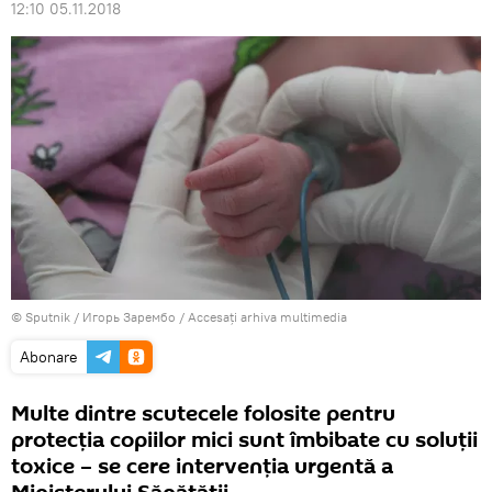
12:10 05.11.2018
© Sputnik / Игорь Зарембо
/
Accesați arhiva multimedia
Abonare
Multe dintre scutecele folosite pentru
protecţia copiilor mici sunt îmbibate cu soluţii
toxice – se cere intervenţia urgentă a