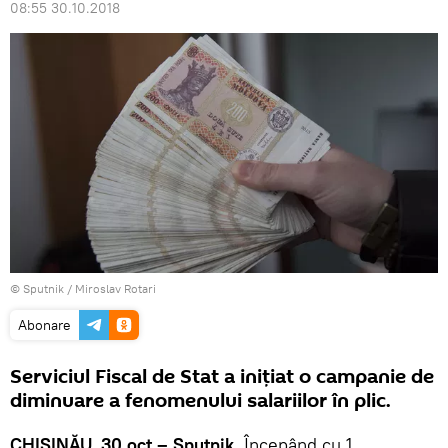
08:55 30.10.2018
© Sputnik / Miroslav Rotari
Abonare
Serviciul Fiscal de Stat a inițiat o campanie de
diminuare a fenomenului salariilor în plic.
CHIȘINĂU, 30 oct – Sputnik.
Începând cu 1