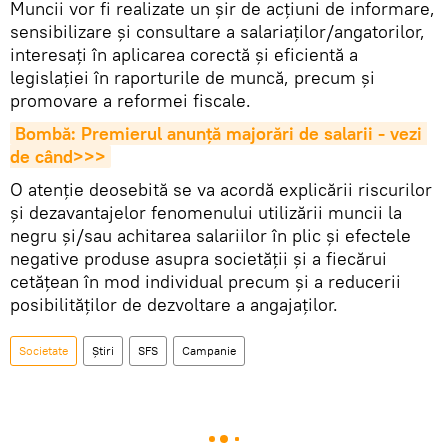
Muncii vor fi realizate un șir de acţiuni de informare,
sensibilizare şi consultare a salariaților/angatorilor,
interesaţi în aplicarea corectă şi eficientă a
legislaţiei în raporturile de muncă, precum şi
promovare a reformei fiscale.
Bombă: Premierul anunță majorări de salarii - vezi 
de când>>>
O atenţie deosebită se va acordă explicării riscurilor
și dezavantajelor fenomenului utilizării muncii la
negru și/sau achitarea salariilor în plic şi efectele
negative produse asupra societăţii şi a fiecărui
cetăţean în mod individual precum şi a reducerii
posibilităţilor de dezvoltare a angajaţilor.
Societate
Știri
SFS
Campanie