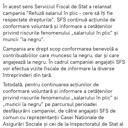
În acest sens Serviciul Fiscal de Stat a relansat
campania ”Refuză salariul în plic - cere să îți fie
respectate drepturile”. SFS continuă acțiunile de
conformare voluntară și informare a cetățenilor
privind riscurile fenomenului „salariului în plic” și
muncii ”la negru”.
Campania are drept scop conformarea benevolă a
contribuabililor care muncesc la negru, dar şi care
angajează la negru. În cadrul campaniei angajaţii SFS
vor efectua vizite fiscale de informare la diverse
întreprinderi din ţară.
Totodată, pentru continuarea acțiunilor de
conformare voluntară și informare a cetățenilor
privind riscurile fenomenului „salariului în plic” și
„muncii la negru” pe parcursul perioadei
desfăşurării campaniei, de către angajații SFS de
comun cu reprezentanții Casei Naționale de
Asigurări Sociale și cei de la Inspectoratul de Stat al