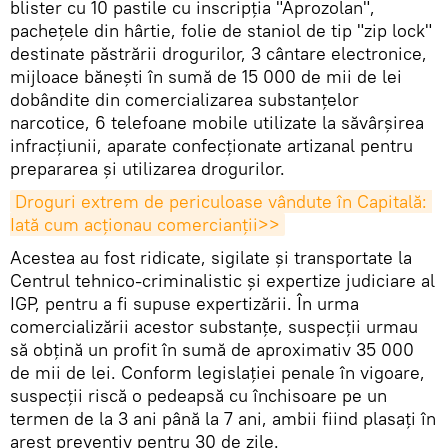
blister cu 10 pastile cu inscripția "Aprozolan",
pachețele din hârtie, folie de staniol de tip "zip lock"
destinate păstrării drogurilor, 3 cântare electronice,
mijloace bănești în sumă de 15 000 de mii de lei
dobândite din comercializarea substanțelor
narcotice, 6 telefoane mobile utilizate la săvârșirea
infracțiunii, aparate confecționate artizanal pentru
prepararea și utilizarea drogurilor.
Droguri extrem de periculoase vândute în Capitală: 
Iată cum acționau comercianții>>
Acestea au fost ridicate, sigilate și transportate la
Centrul tehnico-criminalistic și expertize judiciare al
IGP, pentru a fi supuse expertizării. În urma
comercializării acestor substanțe, suspecții urmau
să obțină un profit în sumă de aproximativ 35 000
de mii de lei. Conform legislației penale în vigoare,
suspecții riscă o pedeapsă cu închisoare pe un
termen de la 3 ani până la 7 ani, ambii fiind plasați în
arest preventiv pentru 30 de zile.