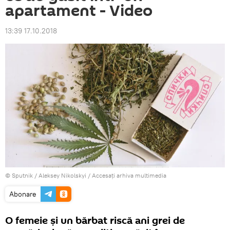
apartament - Video
13:39 17.10.2018
© Sputnik / Aleksey Nikolskyi
/
Accesați arhiva multimedia
Abonare
O femeie și un bărbat riscă ani grei de