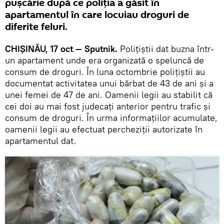
pușcărie după ce poliția a găsit în
apartamentul în care locuiau droguri de
diferite feluri.
CHIȘINĂU, 17 oct — Sputnik.
Polițiștii dat buzna într-
un apartament unde era organizată o speluncă de
consum de droguri. În luna octombrie polițiștii au
documentat activitatea unui bărbat de 43 de ani și a
unei femei de 47 de ani. Oamenii legii au stabilit că
cei doi au mai fost judecați anterior pentru trafic și
consum de droguri. În urma informațiilor acumulate,
oamenii legii au efectuat percheziții autorizate în
apartamentul dat.