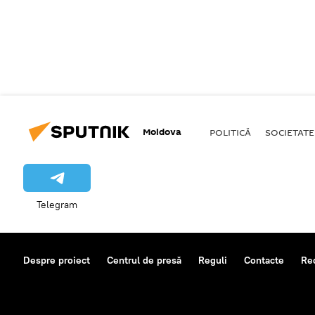
Moldova
POLITICĂ
SOCIETATE
Telegram
Despre proiect
Centrul de presă
Reguli
Contacte
Re