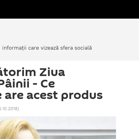
i informații care vizează sfera socială
ătorim Ziua
âinii - Ce
e are acest produs
6.10.2018
)