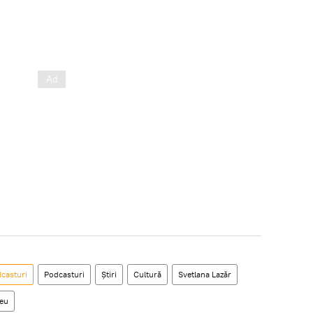
casturi
Podcasturi
Știri
Cultură
Svetlana Lazăr
seu