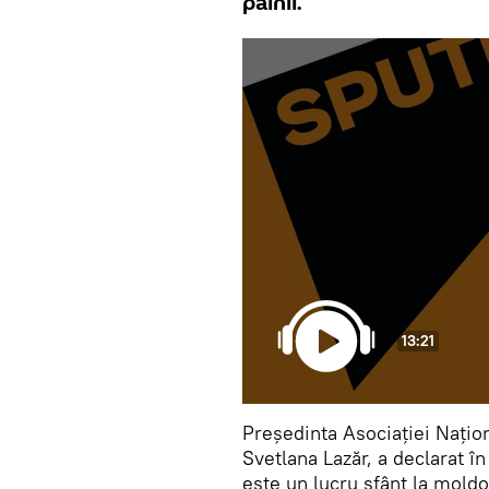
pâinii.
13:21
Președinta Asociației Națion
Svetlana Lazăr, a declarat î
este un lucru sfânt la moldo