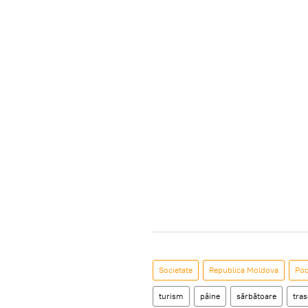
Societate
Republica Moldova
Pod
turism
pâine
sărbătoare
tra