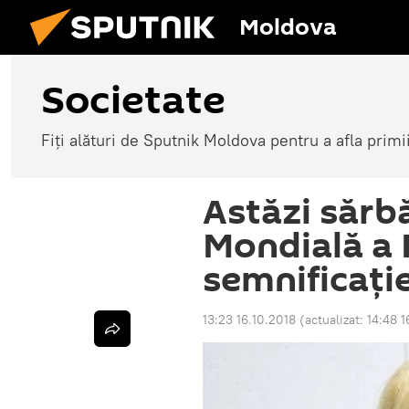
Moldova
Societate
Fiți alături de Sputnik Moldova pentru a afla primi
Astăzi sărb
Mondială a P
semnificați
13:23 16.10.2018
(actualizat:
14:48 1