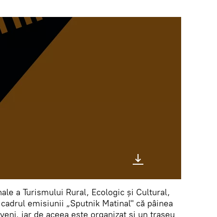
ale a Turismului Rural, Ecologic și Cultural,
n cadrul emisiunii „Sputnik Matinal" că pâinea
veni, iar de aceea este organizat și un traseu