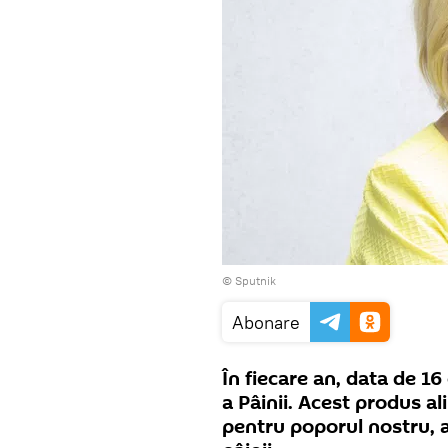
© Sputnik
Abonare
În fiecare an, data de 1
a Pâinii. Acest produs a
pentru poporul nostru, ai