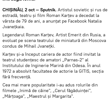
CHIȘINĂU, 2 oct — Sputnik.
Artistul sovietic și rus de
estradă, teatru și film Roman Karțev a decedat la
vârsta de 79 de ani, a anunțat pe Facebook Natalia
Jvanețkaia.
Legendarul Roman Karțev, Artist Emerit din Rusia, a
evoluat pe scena teatrului de miniatură din Moscova
condus de Mihail Jvanețki.
Karțev și-a început cariera de actor fiind invitat la
teatrul studențesc de amatori „Parnas-2" al
Institutului de Inginerie Marină din Odesa. În anul
1972 a absolvit facultatea de actorie la GITIS, secția
fără frecvență.
Cea mai mare popularitate i-au adus rolurile din
filmele „Inimă de câine", „Cerul făgăduinței",
„Mârțoaga", „Maestrul și Margarita".