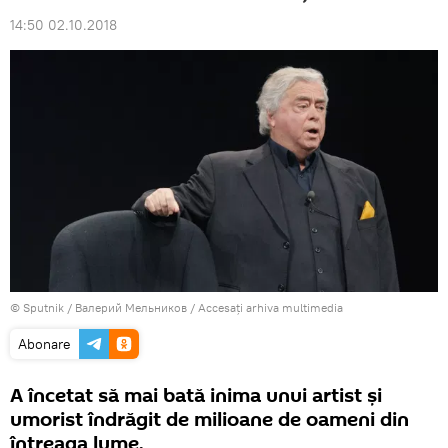
14:50 02.10.2018
© Sputnik / Валерий Мельников
/
Accesați arhiva multimedia
Abonare
A încetat să mai bată inima unui artist și
umorist îndrăgit de milioane de oameni din
întreaga lume.