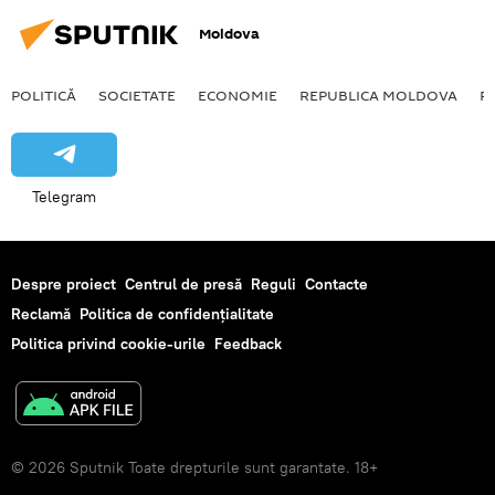
Moldova
POLITICĂ
SOCIETATE
ECONOMIE
REPUBLICA MOLDOVA
R
Telegram
Despre proiect
Centrul de presă
Reguli
Contacte
Reclamă
Politica de confidențialitate
Politica privind cookie-urile
Feedback
© 2026 Sputnik Toate drepturile sunt garantate. 18+