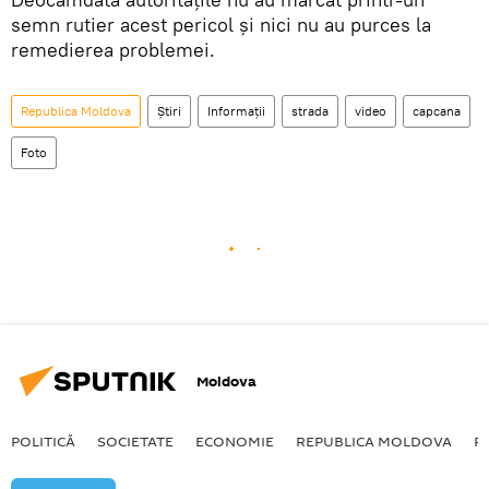
semn rutier acest pericol și nici nu au purces la
remedierea problemei.
Republica Moldova
Știri
Informații
strada
video
capcana
Foto
Moldova
POLITICĂ
SOCIETATE
ECONOMIE
REPUBLICA MOLDOVA
R