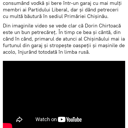
consumând vodkă şi bere într-un garaj cu mai mulţi
membri ai Partidului Liberal, dar și dând petreceri
cu multă băutură în sediul Primăriei Chișinău.
Din imaginile video se vede clar că Dorin Chirtoacă
este un bun petrecăreţ. În timp ce bea şi cântă, din
când în când, primarul de atunci al Chişinăului mai ia
furtunul din garaj şi stropeşte oaspeţii şi maşinile de
acolo, înjurând totodată în limba rusă.