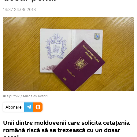
14:37 24.09.2018
© Sputnik / Miroslav Rotari
Abonare
Unii dintre moldovenii care solicită cetățenia
română riscă să se trezească cu un dosar