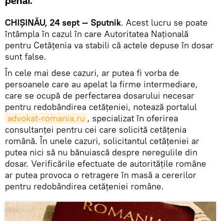
penal.
CHIȘINĂU, 24 sept — Sputnik
. Acest lucru se poate
întâmpla în cazul în care Autoritatea Națională
pentru Cetățenia va stabili că actele depuse în dosar
sunt false.
În cele mai dese cazuri, ar putea fi vorba de
persoanele care au apelat la firme intermediare,
care se ocupă de perfectarea dosarului necesar
pentru redobândirea cetățeniei, notează portalul
advokat-romania.ru
, specializat în oferirea
consultanței pentru cei care solicită cetățenia
română. În unele cazuri, solicitantul cetățeniei ar
putea nici să nu bănuiască despre neregulile din
dosar. Verificările efectuate de autoritățile române
ar putea provoca o retragere în masă a cererilor
pentru redobândirea cetățeniei române.