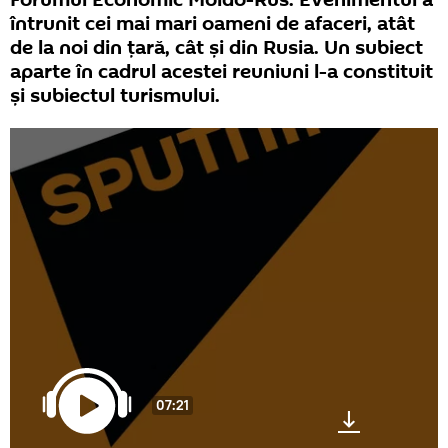
Forumul Economic Moldo-Rus. Evenimentul a
întrunit cei mai mari oameni de afaceri, atât
de la noi din țară, cât și din Rusia. Un subiect
aparte în cadrul acestei reuniuni l-a constituit
și subiectul turismului.
07:21