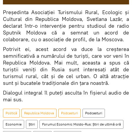
Președinta Asociației Turismului Rural, Ecologic și
Cultural din Republica Moldova, Svetlana Lazăr, a
declarat într-o intervenție pentru studioul de radio
Sputnik Moldova că a semnat un acord de
colaborare, cu o asociație de profil, de la Moscova.
Potrivit ei, acest acord va duce la creșterea
semnificativă a numărului de turiști, care vor veni în
Republica Moldova. Mai mult, aceasta a spus că
turiștii veniți din Rusia sunt interesați atât de
turismul rural, cât și de cel urban. O altă atracție
sunt și bucatele tradiționale din țara noastră.
Dialogul integral îl puteți asculta în fișierul audio de
mai sus.
Politică
Republica Moldova
Podcasturi
Podcasturi
Economie
Știri
Forumul Economic Moldo-Rus: Știri de ultimă oră