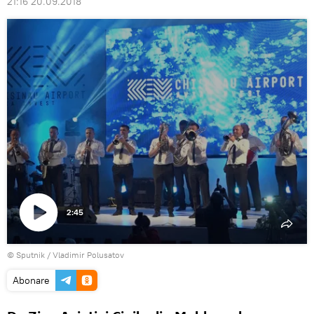
21:16 20.09.2018
2:45
Play
© Sputnik / Vladimir Polusatov
Video
Abonare