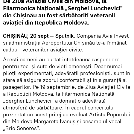
De Ziua Aviației Civile din Moldova, la
Filarmonica Națională „Serghei Lunchevici”
din Chișinău au fost sărbătoriți veteranii
aviației din Republica Moldova.
CHIȘINĂU, 20 sept — Sputnik.
Compania Avia Invest
și administrația Aeroportului Chișinău le-a înmânat
cadouri veteranilor aviației civile.
Acești oameni au purtat întotdeauna răspundere
pentru zeci și sute de vieți omenești. Doar numai
piloții experimentați, adevărații profesioniști, sunt în
stare să asigure zborul confortabil și în siguranță al
pasagerilor. Pe 19 septembrie, de Ziua Aviației Civile
a Republicii Moldova, la Filarmonica Națională
„Serghei Lunchevici" a domnit o adevărată
atmosferă de sărbătoare. În cadrul concertului
prezentat cu acest prilej au evoluat Artista Poporului
din Moldova Margareta Ivanuș și ansamblul vocal
„Brio Sonores".