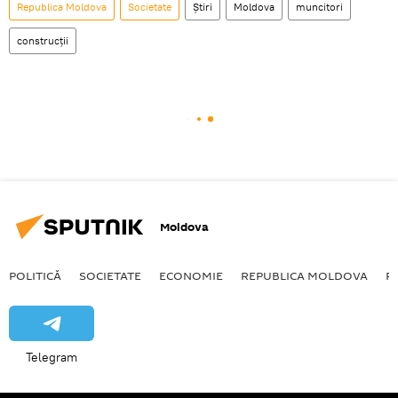
Republica Moldova
Societate
Știri
Moldova
muncitori
construcții
Moldova
POLITICĂ
SOCIETATE
ECONOMIE
REPUBLICA MOLDOVA
R
Telegram