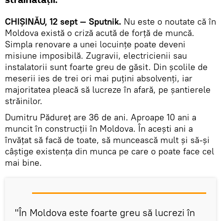
străinătății.
CHIȘINĂU, 12 sept — Sputnik.
Nu este o noutate că în
Moldova există o criză acută de forță de muncă.
Simpla renovare a unei locuințe poate deveni
misiune imposibilă. Zugravii, electricienii sau
instalatorii sunt foarte greu de găsit. Din şcolile de
meserii ies de trei ori mai puţini absolvenţi, iar
majoritatea pleacă să lucreze în afară, pe şantierele
străinilor.
Dumitru Pădureț are 36 de ani. Aproape 10 ani a
muncit în construcții în Moldova. În acești ani a
învățat să facă de toate, să muncească mult și să-și
câștige existența din munca pe care o poate face cel
mai bine.
"În Moldova este foarte greu să lucrezi în