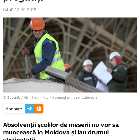
04:41 12.09.2018
© Sputnik / Kirill Kallinikov
/
Accesați arhiva multimedia
Abonare
Absolvenții școlilor de meserii nu vor să
muncească în Moldova și iau drumul