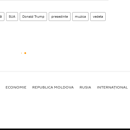
ră
SUA
Donald Trump
presedinte
muzica
vedeta
ECONOMIE
REPUBLICA MOLDOVA
RUSIA
INTERNAȚIONAL