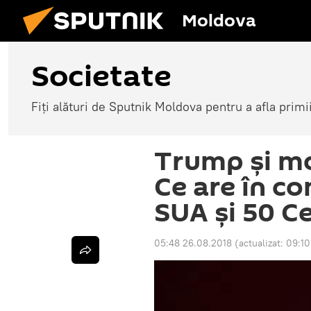
Moldova
Societate
Fiți alături de Sputnik Moldova pentru a afla primi
Trump și mo
Ce are în c
SUA și 50 C
05:48 26.08.2018
(actualizat:
09:10