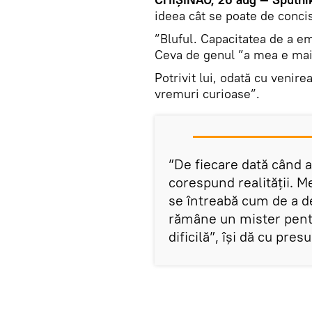
ideea cât se poate de concis
”Bluful. Capacitatea de a em
Ceva de genul ”a mea e mai 
Potrivit lui, odată cu venire
vremuri curioase”.
”De fiecare dată când a
corespund realității. Med
se întreabă cum de a de
rămâne un mister pentr
dificilă”, își dă cu pre