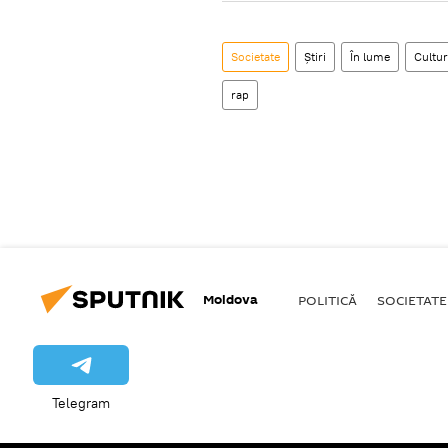
Societate
Știri
În lume
Cultu
rap
Moldova
POLITICĂ
SOCIETATE
Telegram