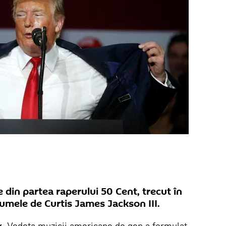
 din partea raperului 50 Cent, trecut în
numele de Curtis James Jackson III.
k
. Vedeta muzicii americane de gen a formulat