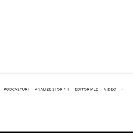
PODCASTURI
ANALIZE ȘI OPINII
EDITORIALE
VIDEO
GALE