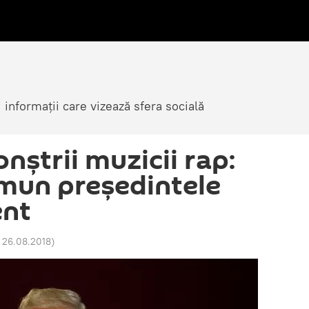
i informații care vizează sfera socială
nștrii muzicii rap:
omun președintele
ent
 26.08.2018
)