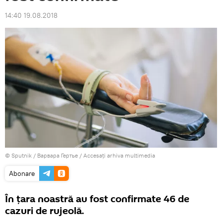
14:40 19.08.2018
© Sputnik / Варвара Гертье
/
Accesați arhiva multimedia
Abonare
În țara noastră au fost confirmate 46 de
cazuri de rujeolă.