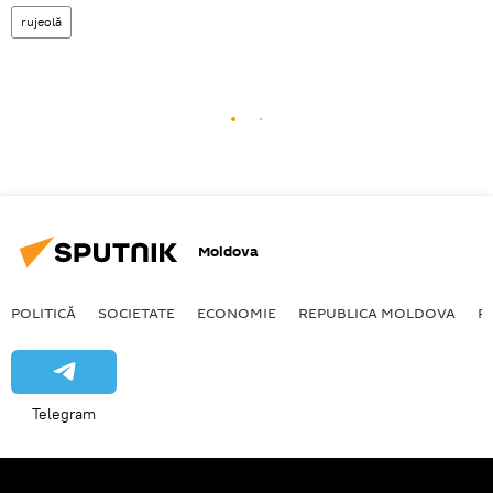
rujeolă
Moldova
POLITICĂ
SOCIETATE
ECONOMIE
REPUBLICA MOLDOVA
R
Telegram