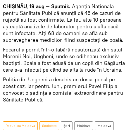
CHIȘINĂU, 19 aug — Sputnik.
Agenţia Naţională
pentru Sănătate Publică
anunță că 46 de cazuri de
rujeolă au fost confirmate. La fel, alte 10 persoane
aşteaptă analizele de laborator pentru a afla dacă
sunt infectate. Alți 68 de oameni se află sub
supravegherea medicilor, fiind suspectaţi de boală.
Focarul a pornit într-o tabără neautorizată din satul
Morenii Noi, Ungheni, unde se odihneau exclusiv
baptiști. Boala a fost adusă de un copil din Găgăuzia
care s-a infectat pe când se afla la rude în Ucraina.
Poliţia din Ungheni a deschis un dosar penal pe
acest caz, iar pentru luni, premierul Pavel Filip a
convocat o şedinţa a comisiei extraordinare pentru
Sănătate Publică.
Republica Moldova
Societate
Știri
Moldova
moldova