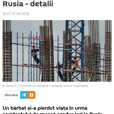
Rusia - detalii
14:07 15.08.2018
© Sputnik / Константин Чалабов
/
Accesați arhiva multimedia
Abonare
Un bărbat și-a pierdut viața în urma