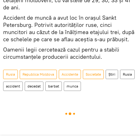
cetățeni moldoveni, cu vârstele de 29, 30, 33 și 41
de ani.
Accident de muncă a avut loc în orașul Sankt
Petersburg. Potrivit autorităților ruse, cinci
muncitori au căzut de la înălțimea etajului trei, după
ce schelele pe care se aflau aceștia s-au prăbușit.
Oamenii legii cercetează cazul pentru a stabili
circumstanțele producerii accidentului.
Rusia
Republica Moldova
Accidente
Societate
Știri
Rusia
accident
decedat
barbat
munca