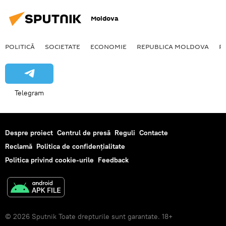
Moldova
POLITICĂ
SOCIETATE
ECONOMIE
REPUBLICA MOLDOVA
R
Telegram
Despre proiect
Centrul de presă
Reguli
Contacte
Reclamă
Politica de confidențialitate
Politica privind cookie-urile
Feedback
© 2026 Sputnik Toate drepturile sunt garantate. 18+