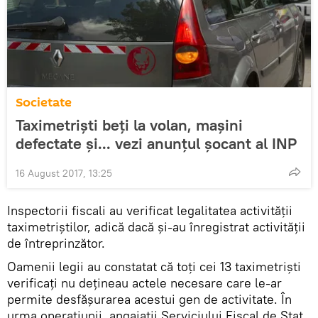
Societate
Taximetriști beți la volan, mașini
defectate și... vezi anunțul șocant al INP
16 August 2017, 13:25
Inspectorii fiscali au verificat legalitatea activității
taximetriștilor, adică dacă și-au înregistrat activității
de întreprinzător.
Oamenii legii au constatat că toți cei 13 taximetriști
verificați nu dețineau actele necesare care le-ar
permite desfășurarea acestui gen de activitate. În
urma operațiunii, angajații Serviciului Fiscal de Stat