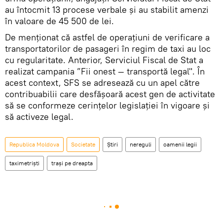
au întocmit 13 procese verbale și au stabilit amenzi
în valoare de 45 500 de lei.
De menționat că astfel de operațiuni de verificare a
transportatorilor de pasageri în regim de taxi au loc
cu regularitate. Anterior, Serviciul Fiscal de Stat a
realizat campania ”Fii onest — transportă legal". În
acest context, SFS se adresează cu un apel către
contribuabilii care desfășoară acest gen de activitate
să se conformeze cerințelor legislației în vigoare și
să activeze legal.
Republica Moldova
Societate
Știri
nereguli
oamenii legii
taximetriști
trași pe dreapta