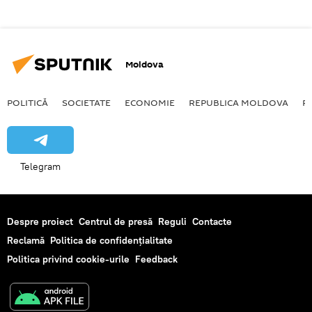
Moldova
POLITICĂ
SOCIETATE
ECONOMIE
REPUBLICA MOLDOVA
R
Telegram
Despre proiect
Centrul de presă
Reguli
Contacte
Reclamă
Politica de confidențialitate
Politica privind cookie-urile
Feedback