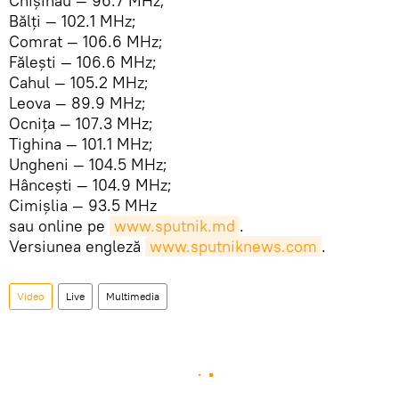
Chișinău — 96.7 MHz;
Bălți — 102.1 MHz;
Comrat — 106.6 MHz;
Fălești — 106.6 MHz;
Cahul — 105.2 MHz;
Leova — 89.9 MHz;
Ocnița — 107.3 MHz;
Tighina — 101.1 MHz;
Ungheni — 104.5 MHz;
Hâncești — 104.9 MHz;
Cimișlia — 93.5 MHz
sau online pe
www.sputnik.md
.
Versiunea engleză
www.sputniknews.com
.
Video
Live
Multimedia