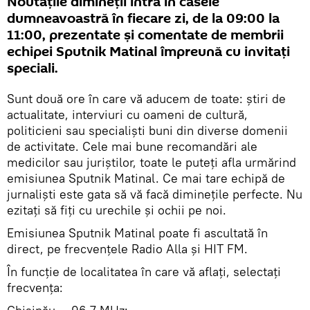
Noutăţile dimineţii intră în casele
dumneavoastră în fiecare zi, de la 09:00 la
11:00, prezentate şi comentate de membrii
echipei Sputnik Matinal împreună cu invitați
speciali.
Sunt două ore în care vă aducem de toate: știri de
actualitate, interviuri cu oameni de cultură,
politicieni sau specialiști buni din diverse domenii
de activitate. Cele mai bune recomandări ale
medicilor sau juriștilor, toate le puteți afla urmărind
emisiunea Sputnik Matinal. Ce mai tare echipă de
jurnaliști este gata să vă facă diminețile perfecte. Nu
ezitați să fiți cu urechile și ochii pe noi.
Emisiunea Sputnik Matinal poate fi ascultată în
direct, pe frecvențele Radio Alla și HIT FM.
În funcție de localitatea în care vă aflați, selectați
frecvența: