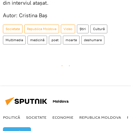
din interviul atașat.
Autor: Cristina Baș
Societate
Republica Moldova
Video
Știri
Cultură
Multimedia
medicină
poet
moarte
deshumare
Moldova
POLITICĂ
SOCIETATE
ECONOMIE
REPUBLICA MOLDOVA
R