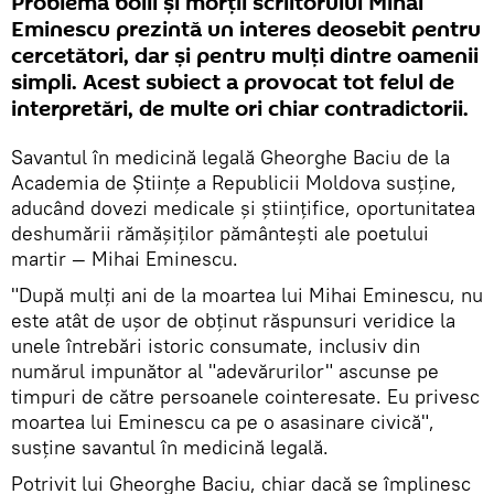
Problema bolii și morții scriitorului Mihai
Eminescu prezintă un interes deosebit pentru
cercetători, dar și pentru mulți dintre oamenii
simpli. Acest subiect a provocat tot felul de
interpretări, de multe ori chiar contradictorii.
Savantul în medicină legală Gheorghe Baciu de la
Academia de Științe a Republicii Moldova susține,
aducând dovezi medicale și științifice, oportunitatea
deshumării rămășiților pământești ale poetului
martir — Mihai Eminescu.
"După mulți ani de la moartea lui Mihai Eminescu, nu
este atât de ușor de obținut răspunsuri veridice la
unele întrebări istoric consumate, inclusiv din
numărul impunător al "adevărurilor" ascunse pe
timpuri de către persoanele cointeresate. Eu privesc
moartea lui Eminescu ca pe o asasinare civică",
susține savantul în medicină legală.
Potrivit lui Gheorghe Baciu, chiar dacă se împlinesc