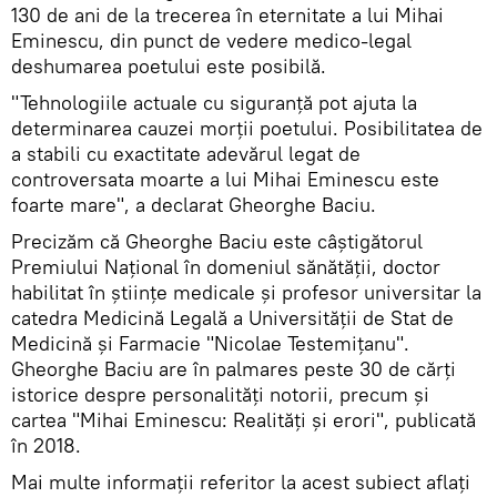
130 de ani de la trecerea în eternitate a lui Mihai
Eminescu, din punct de vedere medico-legal
deshumarea poetului este posibilă.
"Tehnologiile actuale cu siguranță pot ajuta la
determinarea cauzei morții poetului. Posibilitatea de
a stabili cu exactitate adevărul legat de
controversata moarte a lui Mihai Eminescu este
foarte mare", a declarat Gheorghe Baciu.
Precizăm că Gheorghe Baciu este câștigătorul
Premiului Național în domeniul sănătății, doctor
habilitat în științe medicale și profesor universitar la
catedra Medicină Legală a Universității de Stat de
Medicină și Farmacie "Nicolae Testemițanu".
Gheorghe Baciu are în palmares peste 30 de cărți
istorice despre personalități notorii, precum și
cartea "Mihai Eminescu: Realități și erori", publicată
în 2018.
Mai multe informații referitor la acest subiect aflați