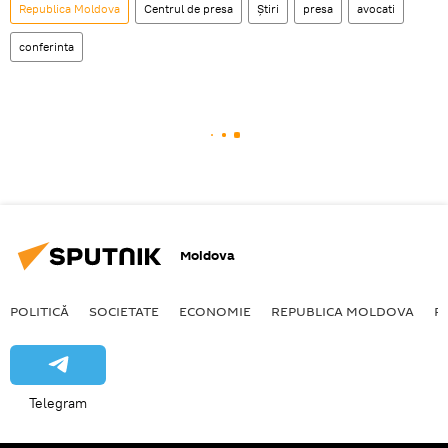
Republica Moldova
Centrul de presa
Știri
presa
avocati
conferinta
Moldova
POLITICĂ
SOCIETATE
ECONOMIE
REPUBLICA MOLDOVA
R
Telegram