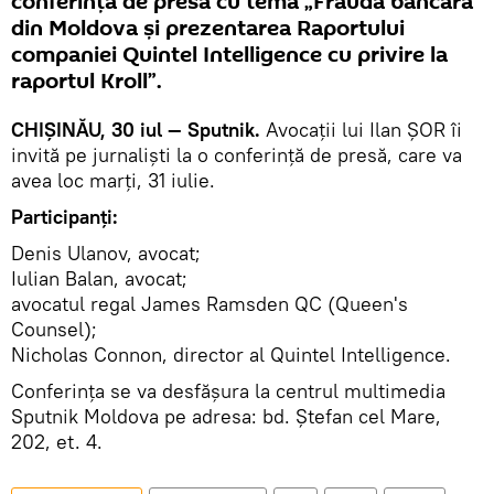
conferința de presă cu tema „Frauda bancară
din Moldova și prezentarea Raportului
companiei Quintel Intelligence cu privire la
raportul Kroll”.
CHIȘINĂU, 30 iul — Sputnik.
Avocații lui Ilan ȘOR îi
invită pe jurnaliști la o conferință de presă, care va
avea loc marți, 31 iulie.
Participanți:
Denis Ulanov, avocat;
Iulian Balan, avocat;
avocatul regal James Ramsden QC (Queen's
Counsel);
Nicholas Connon, director al Quintel Intelligence.
Conferința se va desfășura la centrul multimedia
Sputnik Moldova pe adresa: bd. Ștefan cel Mare,
202, et. 4.