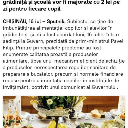
grădiniță și școală vor fi majorate cu 2 lei pe
zi pentru fiecare copil.
CHIȘINĂU, 16 iul – Sputnik.
Subiectul ce ține de
îmbunătățirea alimentației copiilor și elevilor în
grădinițe și școli a fost abordat luni, 16 iulie, într-o
ședință la Guvern, prezidată de prim-ministrul Pavel
Filip. Printre principalele probleme au fost
enumerate calitatea proastă a produselor
alimentare, lipsa unui mecanism eficient de achiziție
a produselor, nerespectarea regulilor sanitare de
preparare a bucatelor, precum și normele financiare
reduse pentru alimentația copiilor în instituțiile de
învățământ, potrivit unui comunicat al Guvernului.