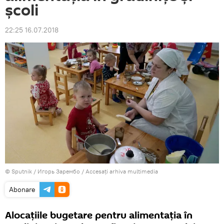
școli
22:25 16.07.2018
© Sputnik / Игорь Зарембо
/
Accesați arhiva multimedia
Abonare
Alocațiile bugetare pentru alimentația în