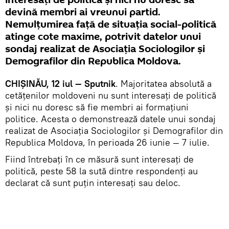
interesați de politică și nici nu doresc să
devină membri ai vreunui partid.
Nemulțumirea față de situația social-politică
atinge cote maxime, potrivit datelor unui
sondaj realizat de Asociația Sociologilor și
Demografilor din Republica Moldova.
CHIȘINĂU, 12 iul — Sputnik
. Majoritatea absolută a
cetățenilor moldoveni nu sunt interesați de politică
și nici nu doresc să fie membri ai formațiuni
politice. Acesta o demonstrează datele unui sondaj
realizat de Asociația Sociologilor și Demografilor din
Republica Moldova, în perioada 26 iunie — 7 iulie.
Fiind întrebați în ce măsură sunt interesați de
politică, peste 58 la sută dintre respondenți au
declarat că sunt puțin interesați sau deloc.