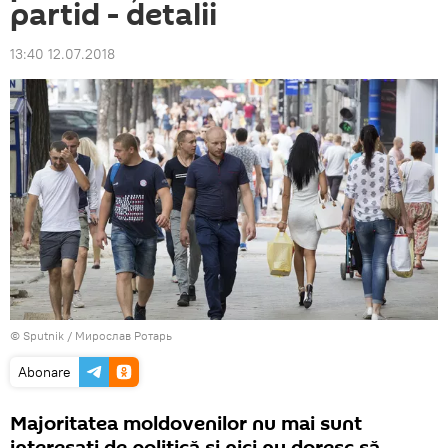
partid - detalii
13:40 12.07.2018
© Sputnik / Мирослав Ротарь
Abonare
Majoritatea moldovenilor nu mai sunt