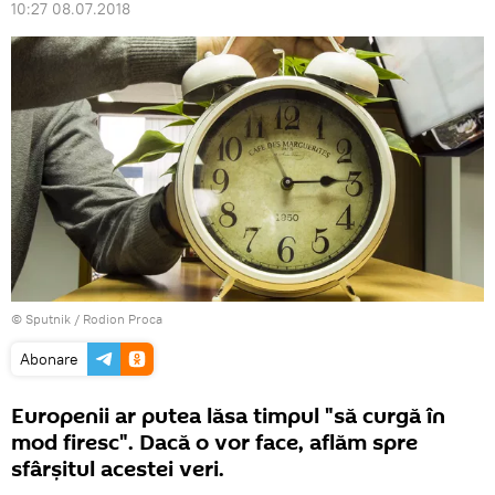
10:27 08.07.2018
© Sputnik / Rodion Proca
Abonare
Europenii ar putea lăsa timpul "să curgă în
mod firesc". Dacă o vor face, aflăm spre
sfârşitul acestei veri.