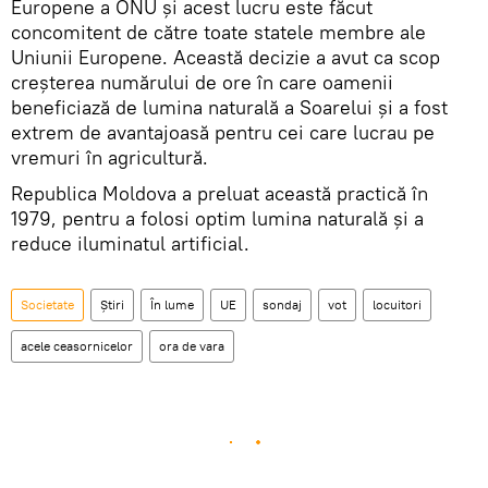
Europene a ONU şi acest lucru este făcut
concomitent de către toate statele membre ale
Uniunii Europene. Această decizie a avut ca scop
creșterea numărului de ore în care oamenii
beneficiază de lumina naturală a Soarelui și a fost
extrem de avantajoasă pentru cei care lucrau pe
vremuri în agricultură.
Republica Moldova a preluat această practică în
1979, pentru a folosi optim lumina naturală şi a
reduce iluminatul artificial.
Societate
Știri
În lume
UE
sondaj
vot
locuitori
acele ceasornicelor
ora de vara