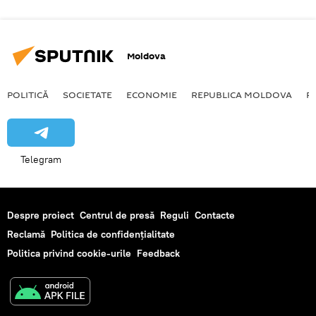
Moldova
POLITICĂ
SOCIETATE
ECONOMIE
REPUBLICA MOLDOVA
R
Telegram
Despre proiect
Centrul de presă
Reguli
Contacte
Reclamă
Politica de confidențialitate
Politica privind cookie-urile
Feedback