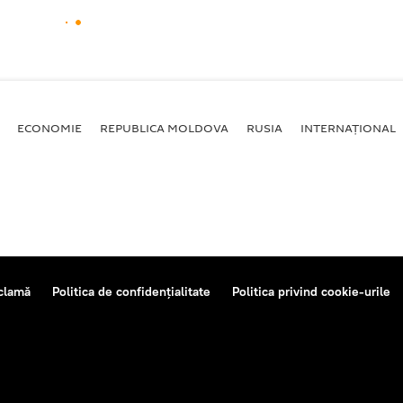
ECONOMIE
REPUBLICA MOLDOVA
RUSIA
INTERNAȚIONAL
clamă
Politica de confidențialitate
Politica privind cookie-urile