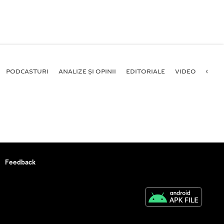
PODCASTURI
ANALIZE ȘI OPINII
EDITORIALE
VIDEO
GALE
Feedback