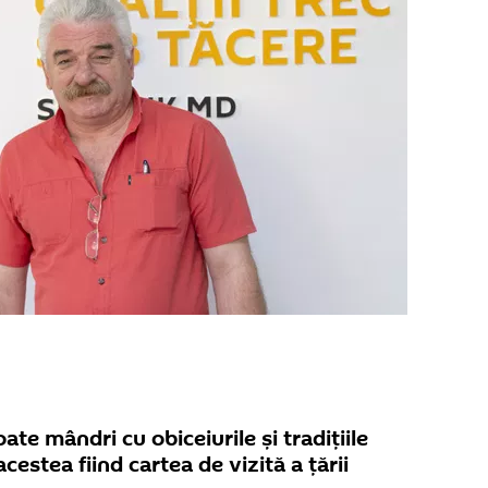
te mândri cu obiceiurile și tradițiile
acestea fiind cartea de vizită a țării