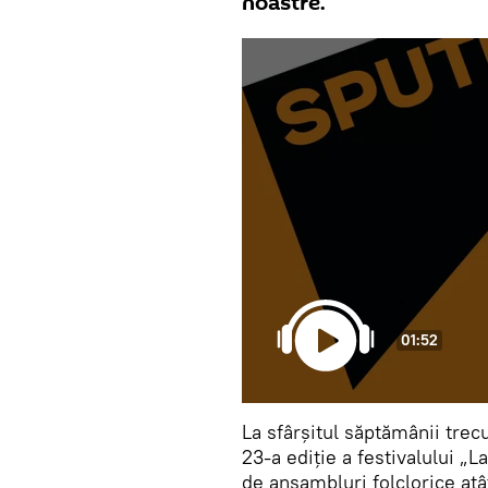
noastre.
01:52
La sfârșitul săptămânii trecu
23-a ediție a festivalului „L
de ansambluri folclorice atât