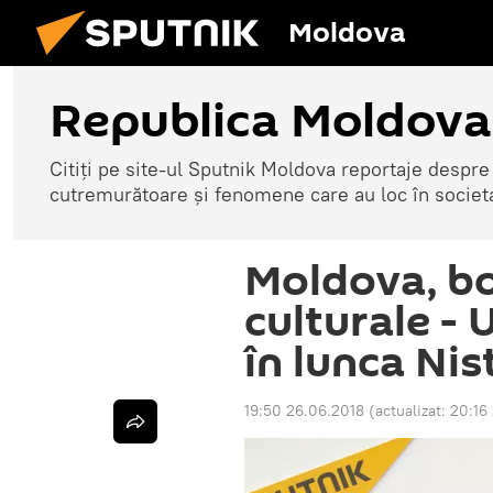
Moldova
Republica Moldova
Citiți pe site-ul Sputnik Moldova reportaje despre o
cutremurătoare și fenomene care au loc în societ
Moldova, b
culturale - 
în lunca Nis
19:50 26.06.2018
(actualizat:
20:16