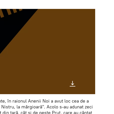
te, în raionul Anenii Noi a avut loc cea de a
a Nistru, la mărgioară". Acolo s-au adunat zeci
 din țară, cât și de peste Prut, care au cântat