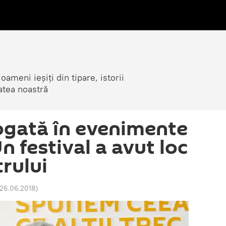
ameni ieșiți din tipare, istorii
atea noastră
ogată în evenimente
Un festival a avut loc
trului
 26.06.2018
)