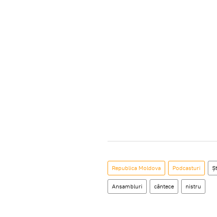
Republica Moldova
Podcasturi
Șt
Ansambluri
cântece
nistru