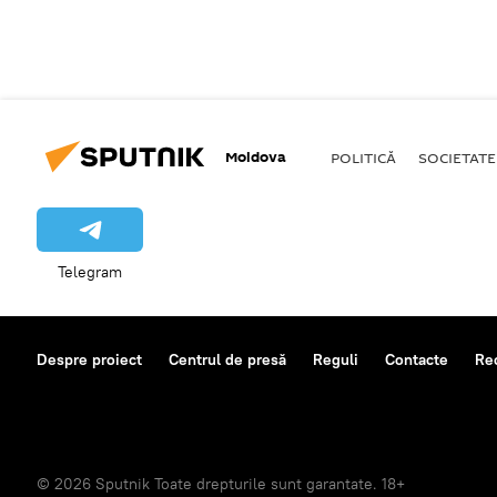
Moldova
POLITICĂ
SOCIETATE
Telegram
Despre proiect
Centrul de presă
Reguli
Contacte
Re
© 2026 Sputnik Toate drepturile sunt garantate. 18+