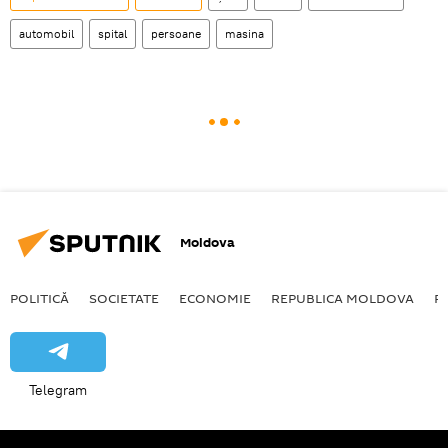
automobil
spital
persoane
masina
Moldova
POLITICĂ
SOCIETATE
ECONOMIE
REPUBLICA MOLDOVA
R
Telegram