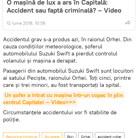
O mașină de lux a ars în Capitală:
Accident sau faptă criminală? – Video
12 Iunie 2018, 10:58
Accidentul grav s-a produs azi, în raionul Orhei. Din
cauza condițiilor meteorologice, șoferul
automobilului Suzuki Swift a pierdut controlul
volanului și mașina a derapat.
Pasagerii din automobilul Suzuki Swift sunt locuitori
ai satului Peciște, raionului Orhei. Toți cinci, printre
care și trei minori, au fost transportați la spital.
Un şofer a intrat cu maşina într-un copac în plin 
centrul Capitalei — Video>>>
Circumstanțele accidentului vor fi stabilite de
poliție.
Republica Moldova
Societate
Știri
Orhei
accident rutier