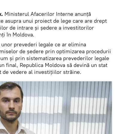
k.
Ministerul Afacerilor Interne anunţă
ice asupra unui proiect de lege care are drept
lor de intrare și ședere a investitorilor
anți în Moldova.
 unor prevederi legale ce ar elimina
ermiselor de ședere prin optimizarea procedurii
cum și prin sistematizarea prevederilor legale
r-un final, Republica Moldova să devină un stat
de vedere al investițiilor străine.