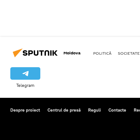
Moldova
POLITICĂ
SOCIETATE
Telegram
Despre proiect
Centrul de presă
Reguli
Contacte
Re