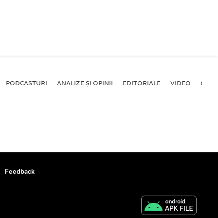
PODCASTURI
ANALIZE ȘI OPINII
EDITORIALE
VIDEO
GALE
Feedback