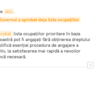
ite
aici
.
uvernul a aprobat deja lista ocupațiilor 
probat
lista ocupațiilor prioritare în baza
 noastră pot fi angajați fără obținerea dreptului
ifică esențial procedura de angajare a
ctiv, la satisfacerea mai rapidă a nevoilor
uncă necesară.