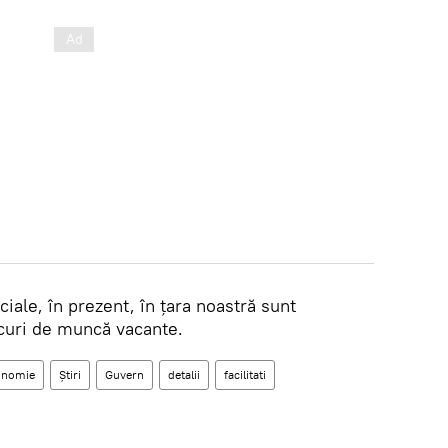
iciale, în prezent, în ţara noastră sunt
curi de muncă vacante.
onomie
Știri
Guvern
detalii
facilitati