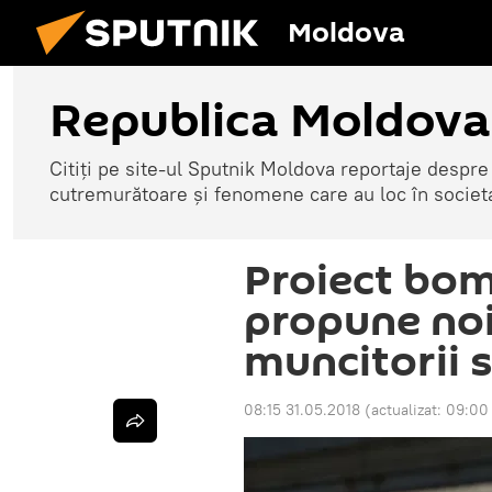
Moldova
Republica Moldova
Citiți pe site-ul Sputnik Moldova reportaje despre o
cutremurătoare și fenomene care au loc în societ
Proiect bom
propune noi 
muncitorii st
08:15 31.05.2018
(actualizat:
09:00 