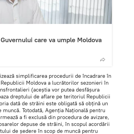
 Guvernului care va umple Moldova
ează simplificarea procedurii de încadrare în
Republicii Moldova a lucrătorilor sezonieri în
ansfrontalieri (aceștia vor putea desfășura
aza dreptului de aflare pe teritoriul Republicii
ia dată de străini este obligată să obțină un
e muncă. Totodată, Agenția Națională pentru
mează a fi exclusă din procedura de avizare,
osarelor depuse de străini, în scopul acordării
ptului de ședere în scop de muncă pentru