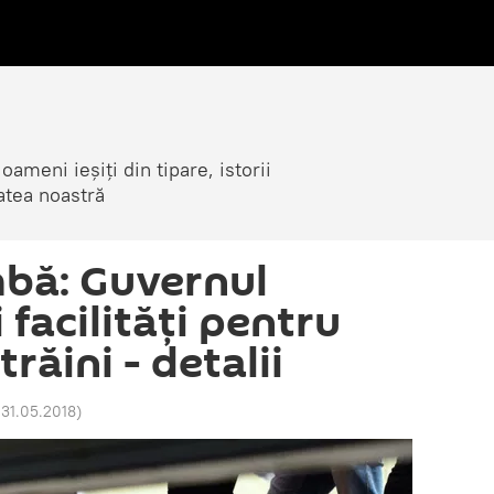
ameni ieșiți din tipare, istorii
atea noastră
bă: Guvernul
facilități pentru
răini - detalii
31.05.2018
)