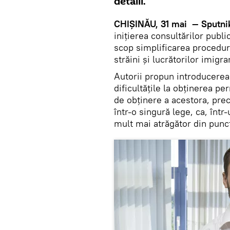
detalii.
CHIȘINĂU, 31 mai — Sputni
iniţierea consultărilor publ
scop simplificarea proceduri
străini și lucrătorilor imigr
Autorii propun introducerea
dificultățile la obținerea p
de obținere a acestora, pre
într-o singură lege, ca, înt
mult mai atrăgător din punct 