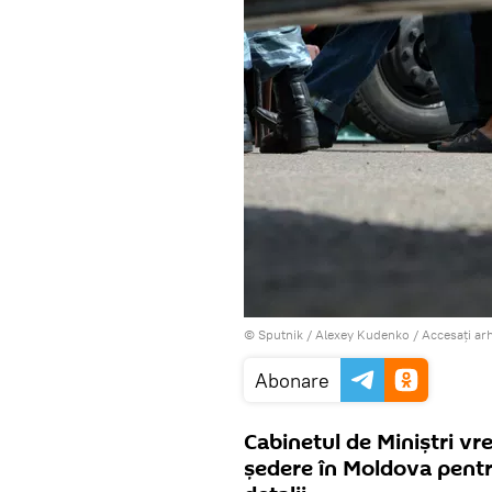
© Sputnik / Alexey Kudenko
/
Accesați ar
Abonare
Cabinetul de Miniștri vre
ședere în Moldova pentru 