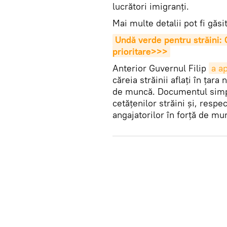
lucrători imigranți.
Mai multe detalii pot fi găs
Undă verde pentru străini: G
prioritare>>>
Anterior Guvernul Filip
a a
căreia străinii aflați în țara
de muncă. Documentul simpl
cetățenilor străini și, respe
angajatorilor în forță de m