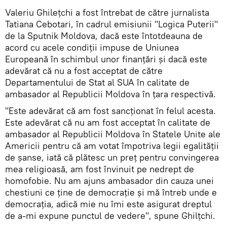
Valeriu Ghilețchi a fost întrebat de către jurnalista
Tatiana Cebotari, în cadrul emisiunii "Logica Puterii"
de la Sputnik Moldova, dacă este întotdeauna de
acord cu acele condiții impuse de Uniunea
Europeană în schimbul unor finanțări și dacă este
adevărat că nu a fost acceptat de către
Departamentului de Stat al SUA în calitate de
ambasador al Republicii Moldova în țara respectivă.
"Este adevărat că am fost sancționat în felul acesta.
Este adevărat că nu am fost acceptat în calitate de
ambasador al Republicii Moldova în Statele Unite ale
Americii pentru că am votat împotriva legii egalității
de șanse, iată că plătesc un preț pentru convingerea
mea religioasă, am fost învinuit pe nedrept de
homofobie. Nu am ajuns ambasador din cauza unei
chestiuni ce ține de democrație și mă întreb unde e
democrația, adică mie nu îmi este asigurat dreptul
de a-mi expune punctul de vedere", spune Ghilțchi.