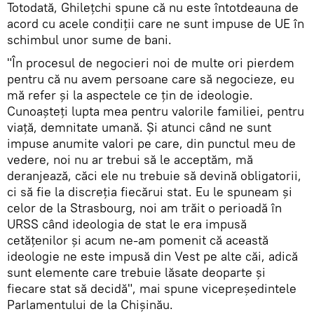
Totodată, Ghilețchi spune că nu este întotdeauna de
acord cu acele condiții care ne sunt impuse de UE în
schimbul unor sume de bani.
"În procesul de negocieri noi de multe ori pierdem
pentru că nu avem persoane care să negocieze, eu
mă refer și la aspectele ce țin de ideologie.
Cunoașteți lupta mea pentru valorile familiei, pentru
viață, demnitate umană. Și atunci când ne sunt
impuse anumite valori pe care, din punctul meu de
vedere, noi nu ar trebui să le acceptăm, mă
deranjează, căci ele nu trebuie să devină obligatorii,
ci să fie la discreția fiecărui stat. Eu le spuneam și
celor de la Strasbourg, noi am trăit o perioadă în
URSS când ideologia de stat le era impusă
cetățenilor și acum ne-am pomenit că această
ideologie ne este impusă din Vest pe alte căi, adică
sunt elemente care trebuie lăsate deoparte și
fiecare stat să decidă", mai spune vicepreședintele
Parlamentului de la Chișinău.