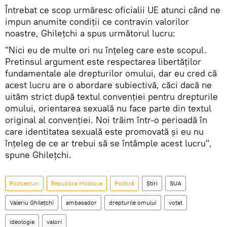
Întrebat ce scop urmăresc oficialii UE atunci când ne
impun anumite condiții ce contravin valorilor
noastre, Ghilețchi a spus următorul lucru:
"Nici eu de multe ori nu înțeleg care este scopul.
Pretinsul argument este respectarea libertăților
fundamentale ale drepturilor omului, dar eu cred că
acest lucru are o abordare subiectivă, căci dacă ne
uităm strict după textul convenției pentru drepturile
omului, orientarea sexuală nu face parte din textul
original al convenției. Noi trăim într-o perioadă în
care identitatea sexuală este promovată și eu nu
înțeleg de ce ar trebui să se întâmple acest lucru",
spune Ghilețchi.
Podcasturi
Republica Moldova
Politică
Știri
SUA
Valeriu Ghilețchi
ambasador
drepturile omului
votat
ideologie
valori