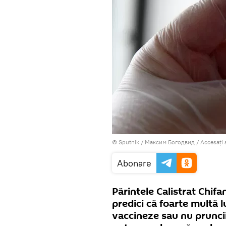
© Sputnik / Максим Богодвид
/
Accesați 
Abonare
Părintele Calistrat Chifa
predici că foarte multă l
vaccineze sau nu pruncii