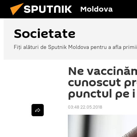
Moldova
Societate
Fiți alături de Sputnik Moldova pentru a afla primi
Ne vaccinăm
cunoscut p
punctul pe i
03:48 22.05.2018