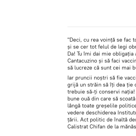
"Deci, cu rea voință se fac 
și se cer tot felul de legi ob
Da! Tu îmi dai mie obligația a
Cantacuzino și să faci vaccin
să lucreze că sunt cei mai bu
Iar pruncii noștri să fie vac
grijă un străin să îți dea ție
trebuie să-ți conservi nația
bune ouă din care să scoată
lângă toate greșelile politic
vedere deschiderea Institut
țării. Act politic de înaltă
Calistrat Chifan de la mănăs