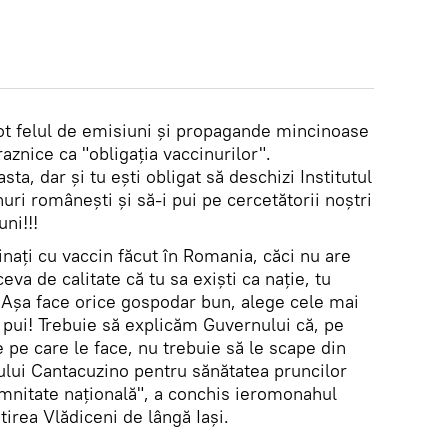
tot felul de emisiuni și propagande mincinoase
raznice ca "obligația vaccinurilor".
sta, dar și tu ești obligat să deschizi Institutul
uri românești și să-i pui pe cercetătorii noștri
ni!!!
cinați cu vaccin făcut în Romania, căci nu are
 ceva de calitate că tu sa exiști ca nație, tu
! Așa face orice gospodar bun, alege cele mai
 pui! Trebuie să explicăm Guvernului că, pe
e pe care le face, nu trebuie să le scape din
ului Cantacuzino pentru sănătatea pruncilor
 demnitate națională", a conchis ieromonahul
tirea Vlădiceni de lângă Iași.