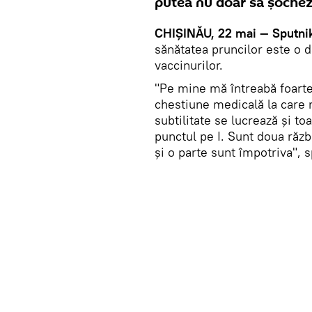
putea nu doar să șocheze
CHIȘINĂU, 22 mai — Sputni
sănătatea pruncilor este o d
vaccinurilor.
"Pe mine mă întreabă foarte
chestiune medicală la care 
subtilitate se lucrează și 
punctul pe I. Sunt doua răzb
și o parte sunt împotriva", s