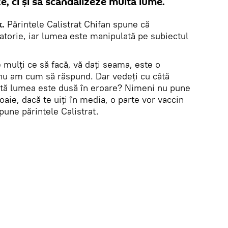
, ci și să scandalizeze multă lume.
k.
Părintele Calistrat Chifan spune că
atorie, iar lumea este manipulată pe subiectul
 mulți ce să facă, vă dați seama, este o
nu am cum să răspund. Dar vedeți cu câtă
toată lumea este dusă în eroare? Nimeni nu pune
oaie, dacă te uiți în media, o parte vor vaccin
pune părintele Calistrat.