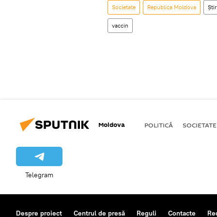
Societate
Republica Moldova
Știr
vaccin
Moldova
POLITICĂ
SOCIETATE
Telegram
Despre proiect
Centrul de presă
Reguli
Contacte
Re