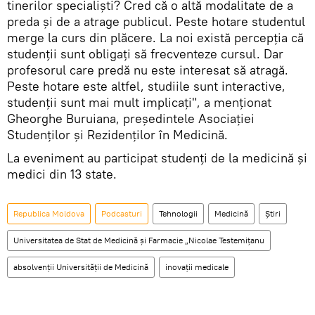
tinerilor specialiști? Cred că o altă modalitate de a
preda și de a atrage publicul. Peste hotare studentul
merge la curs din plăcere. La noi există percepția că
studenții sunt obligați să frecventeze cursul. Dar
profesorul care predă nu este interesat să atragă.
Peste hotare este altfel, studiile sunt interactive,
studenții sunt mai mult implicați", a menționat
Gheorghe Buruiana, președintele Asociației
Studenților și Rezidenților în Medicină.
La eveniment au participat studenți de la medicină și
medici din 13 state.
Republica Moldova
Podcasturi
Tehnologii
Medicină
Știri
Universitatea de Stat de Medicină și Farmacie „Nicolae Testemițanu
absolvenții Universității de Medicină
inovații medicale