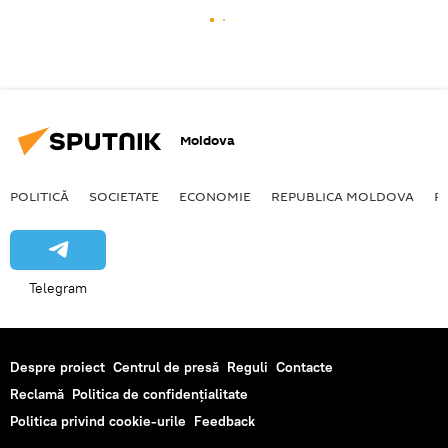
Moldova
POLITICĂ
SOCIETATE
ECONOMIE
REPUBLICA MOLDOVA
R
Telegram
Despre proiect
Centrul de presă
Reguli
Contacte
Reclamă
Politica de confidențialitate
Politica privind cookie-urile
Feedback