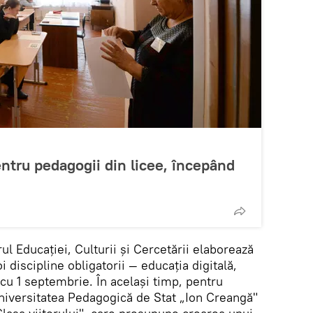
tru pedagogii din licee, începând
8
ul Educației, Culturii și Cercetării elaborează
 discipline obligatorii — educația digitală,
 cu 1 septembrie. În același timp, pentru
Universitatea Pedagogică de Stat „Ion Creangă"