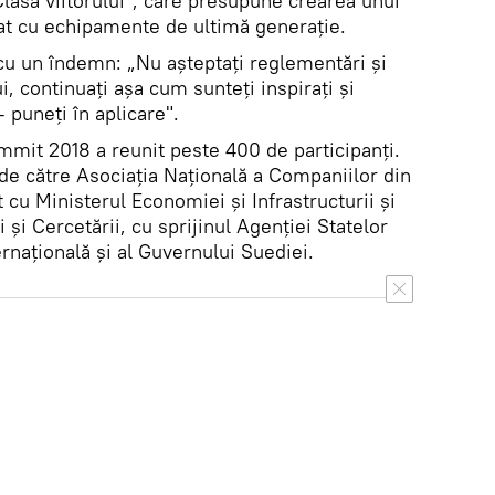
„Clasa viitorului", care presupune crearea unui
at cu echipamente de ultimă generație.
 cu un îndemn: „Nu așteptați reglementări și
i, continuați așa cum sunteți inspirați și
 puneți în aplicare".
mmit 2018 a reunit peste 400 de participanți.
de către Asociația Națională a Companiilor din
 cu Ministerul Economiei și Infrastructurii și
i și Cercetării, cu sprijinul Agenției Statelor
rnațională și al Guvernului Suediei.