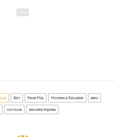
dova
Știri
Pavel Filip
Ministerul Educatiei
elevi
curricula
educatia digitala