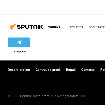
Moldova
POLITICĂ
SOCIETATE
Telegram
Despre proiect
Centrul de presă
Reguli
Contacte
Re
© 2026 Sputnik Toate drepturile sunt garantate. 18+