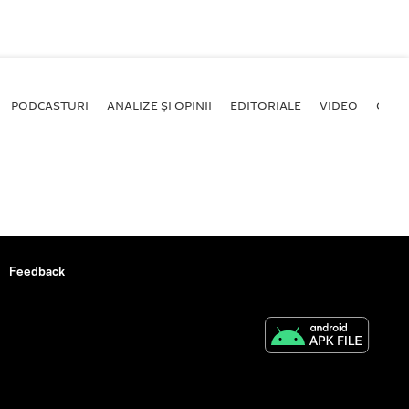
PODCASTURI
ANALIZE ȘI OPINII
EDITORIALE
VIDEO
GALE
Feedback