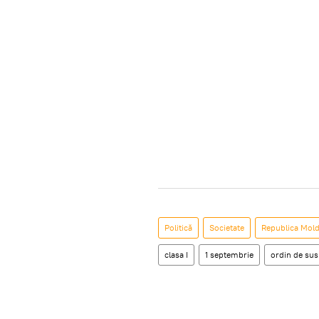
Politică
Societate
Republica Mol
clasa I
1 septembrie
ordin de sus