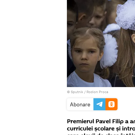
© Sputnik / Rodion Proca
Abonare
Premierul Pavel Filip a 
curriculei școlare și int