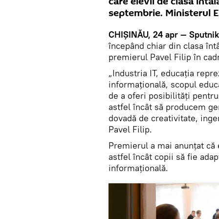
care elevii de clasa întâ
septembrie. Ministerul 
CHIȘINĂU, 24 apr — Sputnik
începând chiar din clasa întâ
premierul Pavel Filip în ca
„Industria IT, educația repre
informațională, scopul educa
de a oferi posibilități pent
astfel încât să producem gen
dovadă de creativitate, inge
Pavel Filip.
Premierul a mai anunțat că e
astfel încât copii să fie adap
informațională.