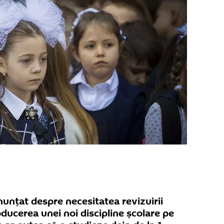
anunțat despre necesitatea revizuirii
roducerea unei noi discipline școlare pe