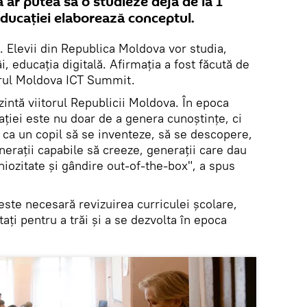
ia ar putea să o studieze deja de la 1
Educației elaborează conceptul.
. Elevii din Republica Moldova vor studia,
i, educația digitală. Afirmația a fost făcută de
drul Moldova ICT Summit.
zintă viitorul Republicii Moldova. În epoca
ției este nu doar de a genera cunoștințe, ci
ru ca un copil să se inventeze, să se descopere,
erații capabile să creeze, generații care dau
niozitate și gândire out-of-the-box", a spus
ste necesară revizuirea curriculei școlare,
tați pentru a trăi și a se dezvolta în epoca