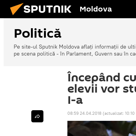
Moldova
Politică
Pe site-ul Sputnik Moldova aflați informații de u
pe scena politică - în Parlament, Guvern sau în cad
Începând cu
elevii vor s
I-a
08:59 24.04.2018
(actualizat:
10:10