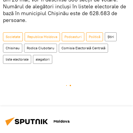
Numărul de alegători incluși în listele electorale de
bază în municipiul Chișinău este de 628.683 de
persoane.
Societate
Republica Moldova
Podcasturi
Politică
Știri
Chisinau
Rodica Ciubotaru
Comisia Electorală Centrală
liste electorale
alegatori
Moldova