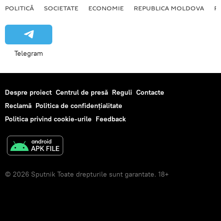
POLITICĂ
SOCIETATE
ECONOMIE
REPUBLICA MOLDOVA
R
Telegram
Despre proiect
Centrul de presă
Reguli
Contacte
Reclamă
Politica de confidențialitate
Politica privind cookie-urile
Feedback
© 2026 Sputnik Toate drepturile sunt garantate. 18+