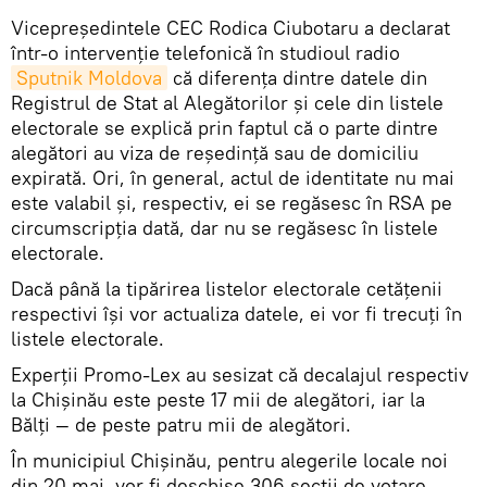
Vicepreședintele CEC Rodica Ciubotaru a declarat
într-o intervenție telefonică în studioul radio
Sputnik Moldova
că diferența dintre datele din
Registrul de Stat al Alegătorilor și cele din listele
electorale se explică prin faptul că o parte dintre
alegători au viza de reședință sau de domiciliu
expirată. Ori, în general, actul de identitate nu mai
este valabil și, respectiv, ei se regăsesc în RSA pe
circumscripția dată, dar nu se regăsesc în listele
electorale.
Dacă până la tipărirea listelor electorale cetățenii
respectivi își vor actualiza datele, ei vor fi trecuți în
listele electorale.
Experții Promo-Lex au sesizat că decalajul respectiv
la Chișinău este peste 17 mii de alegători, iar la
Bălți — de peste patru mii de alegători.
În municipiul Chișinău, pentru alegerile locale noi
din 20 mai, vor fi deschise 306 secții de votare.