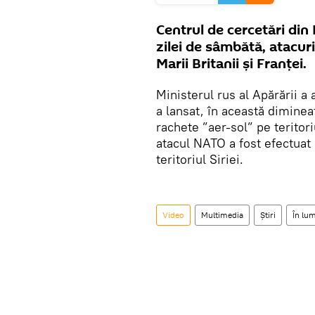
Centrul de cercetări din 
zilei de sâmbătă, atacuri
Marii Britanii și Franței.
Ministerul rus al Apărării a 
a lansat, în această diminea
rachete ”aer-sol” pe teritoriu
atacul NATO a fost efectuat a
teritoriul Siriei.
Video
Multimedia
Știri
În lu