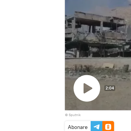
2:04
Play
© Sputnik
Video
Abonare