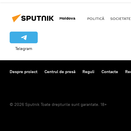
Moldova
POLITICĂ
SOCIETATE
Telegram
Despre proiect
Centrul de presă
Reguli
Contacte
Re
© 2026 Sputnik Toate drepturile sunt garantate. 18+