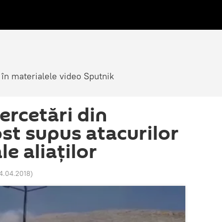
 în materialele video Sputnik
ercetări din
st supus atacurilor
le aliaților
14.04.2018
)