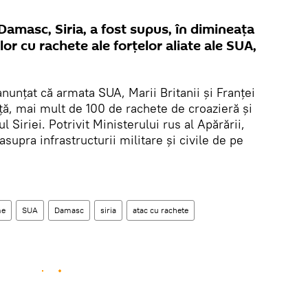
Damasc, Siria, a fost supus, în dimineața
lor cu rachete ale forțelor aliate ale SUA,
anunțat că armata SUA, Marii Britanii și Franței
ță, mai mult de 100 de rachete de croazieră și
l Siriei. Potrivit Ministerului rus al Apărării,
supra infrastructurii militare și civile de pe
me
SUA
Damasc
siria
atac cu rachete