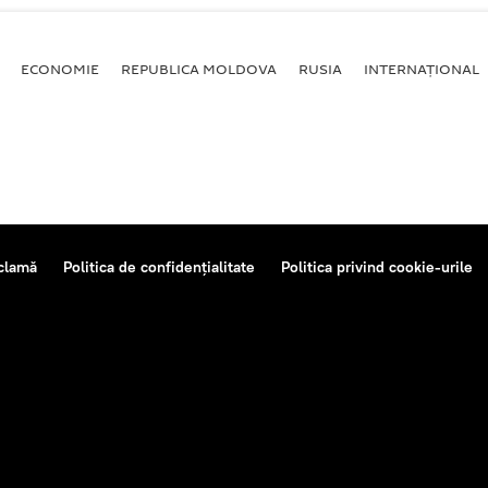
ECONOMIE
REPUBLICA MOLDOVA
RUSIA
INTERNAȚIONAL
clamă
Politica de confidențialitate
Politica privind cookie-urile