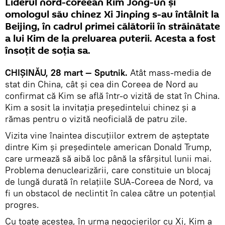
Liderul nord-coreean Kim Jong-un și
omologul său chinez Xi Jinping s-au întâlnit la
Beijing, în cadrul primei călătorii în străinătate
a lui Kim de la preluarea puterii. Acesta a fost
însoţit de soția sa.
CHIȘINĂU, 28 mart — Sputnik.
Atât mass-media de
stat din China, cât și cea din Coreea de Nord au
confirmat că Kim se află într-o vizită de stat în China.
Kim a sosit la invitația președintelui chinez și a
rămas pentru o vizită neoficială de patru zile.
Vizita vine înaintea discuțiilor extrem de așteptate
dintre Kim și președintele american Donald Trump,
care urmează să aibă loc până la sfârșitul lunii mai.
Problema denuclearizării, care constituie un blocaj
de lungă durată în relațiile SUA-Coreea de Nord, va
fi un obstacol de neclintit în calea către un potențial
progres.
Cu toate acestea, în urma negocierilor cu Xi, Kim a