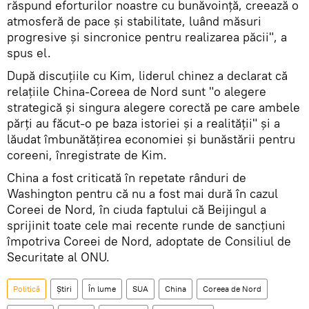
răspund eforturilor noastre cu bunăvoință, creează o
atmosferă de pace și stabilitate, luând măsuri
progresive și sincronice pentru realizarea păcii", a
spus el.
După discuțiile cu Kim, liderul chinez a declarat că
relațiile China-Coreea de Nord sunt "o alegere
strategică și singura alegere corectă pe care ambele
părți au făcut-o pe baza istoriei și a realității" și a
lăudat îmbunătățirea economiei și bunăstării pentru
coreeni, înregistrate de Kim.
China a fost criticată în repetate rânduri de
Washington pentru că nu a fost mai dură în cazul
Coreei de Nord, în ciuda faptului că Beijingul a
sprijinit toate cele mai recente runde de sancțiuni
împotriva Coreei de Nord, adoptate de Consiliul de
Securitate al ONU.
Politică
Știri
În lume
SUA
China
Coreea de Nord