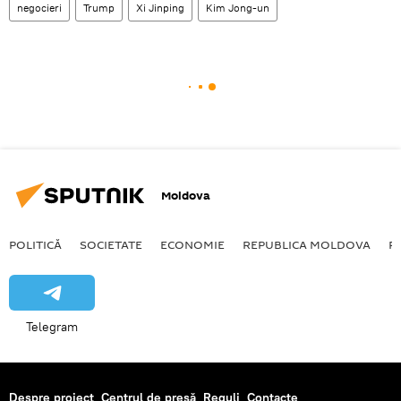
negocieri
Trump
Xi Jinping
Kim Jong-un
Moldova
POLITICĂ
SOCIETATE
ECONOMIE
REPUBLICA MOLDOVA
R
Telegram
Despre proiect
Centrul de presă
Reguli
Contacte