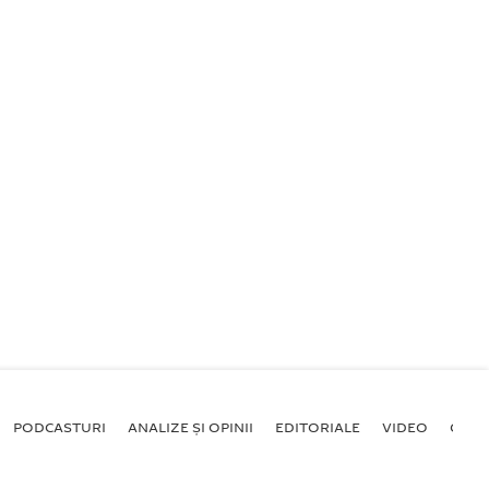
PODCASTURI
ANALIZE ȘI OPINII
EDITORIALE
VIDEO
GALE