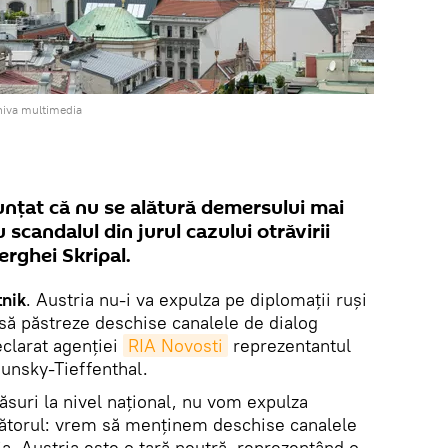
hiva multimedia
unțat că nu se alătură demersului mai
 scandalul din jurul cazului otrăvirii
erghei Skripal.
nik
. Austria nu-i va expulza pe diplomații ruși
să păstreze deschise canalele de dialog
clarat agenției
RIA Novosti
reprezentantul
aunsky-Tieffenthal.
ăsuri la nivel național, nu vom expulza
mătorul: vrem să menținem deschise canalele
a. Austria este o țară neutră, reprezentând o