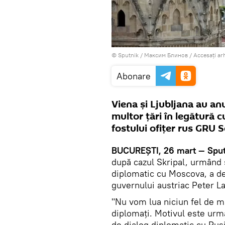
© Sputnik / Максим Блинов
/
Accesați ar
Abonare
Viena și Ljubljana au an
multor țări în legătură cu
fostului ofițer rus GRU S
BUCUREȘTI, 26 mart — Sput
după cazul Skripal, urmând 
diplomatic cu Moscova, a de
guvernului austriac Peter L
"Nu vom lua niciun fel de m
diplomați. Motivul este ur
de dialog diplomatic cu Rusi