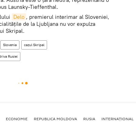
spus Launsky-Tieffenthal.
lului
Delo
, premierul interimar al Sloveniei,
cialitățile de la Ljubljana nu vor expulza
ui Skripal.
Slovenia
cazul Skripal
riva Rusiei
ECONOMIE
REPUBLICA MOLDOVA
RUSIA
INTERNAȚIONAL