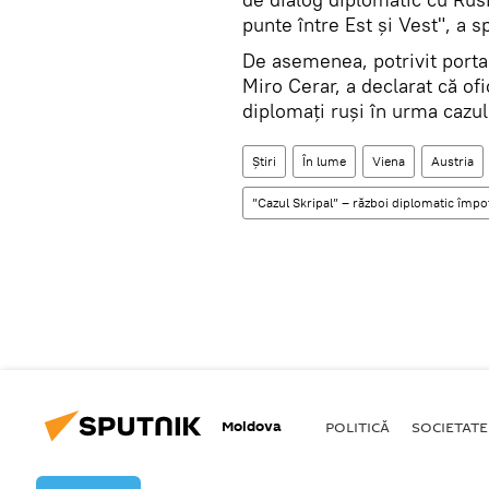
punte între Est și Vest", a 
De asemenea, potrivit porta
Miro Cerar, a declarat că ofi
diplomați ruși în urma cazul
Știri
În lume
Viena
Austria
”Cazul Skripal” – război diplomatic împot
Moldova
POLITICĂ
SOCIETATE