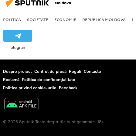
Moldova
POLITICĂ
SOCIETATE
ECONOMIE
REPUBLICA MOLDOVA
R
Telegram
Despre proiect
Centrul de presă
Reguli
Contacte
Reclamă
Politica de confidențialitate
Politica privind cookie-urile
Feedback
© 2026 Sputnik Toate drepturile sunt garantate. 18+