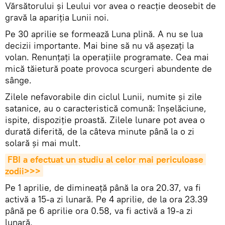
Vărsătorului și Leului vor avea o reacție deosebit de
gravă la apariția Lunii noi.
Pe 30 aprilie se formează Luna plină. A nu se lua
decizii importante. Mai bine să nu vă așezați la
volan. Renunțați la operațiile programate. Cea mai
mică tăietură poate provoca scurgeri abundente de
sânge.
Zilele nefavorabile din ciclul Lunii, numite și zile
satanice, au o caracteristică comună: înșelăciune,
ispite, dispoziție proastă. Zilele lunare pot avea o
durată diferită, de la câteva minute până la o zi
solară și mai mult.
FBI a efectuat un studiu al celor mai periculoase 
zodii>>>
Pe 1 aprilie, de dimineață până la ora 20.37, va fi
activă a 15-a zi lunară. Pe 4 aprilie, de la ora 23.39
până pe 6 aprilie ora 0.58, va fi activă a 19-a zi
lunară.