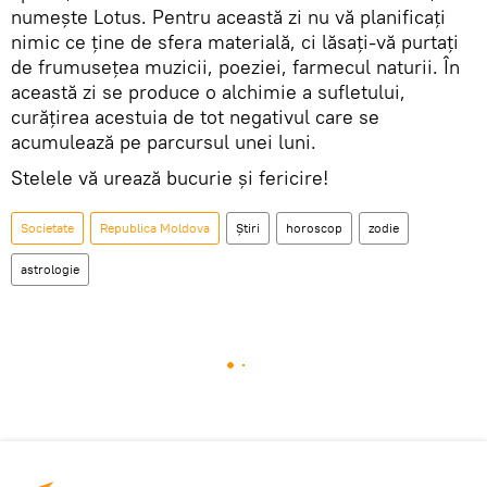
numește Lotus. Pentru această zi nu vă planificați
nimic ce ține de sfera materială, ci lăsați-vă purtați
de frumusețea muzicii, poeziei, farmecul naturii. În
această zi se produce o alchimie a sufletului,
curățirea acestuia de tot negativul care se
acumulează pe parcursul unei luni.
Stelele vă urează bucurie și fericire!
Societate
Republica Moldova
Știri
horoscop
zodie
astrologie