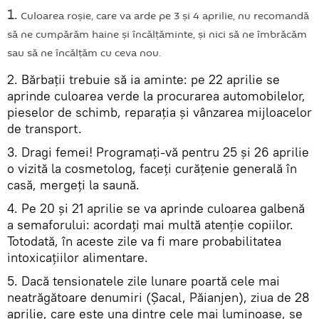
1.
Culoarea roșie, care va arde pe 3 și 4 aprilie, nu recomandă
să ne cumpărăm haine și încălțăminte, și nici să ne îmbrăcăm
sau să ne încălțăm cu ceva nou.
2. Bărbații trebuie să ia aminte: pe 22 aprilie se
aprinde culoarea verde la procurarea automobilelor,
pieselor de schimb, reparația și vânzarea mijloacelor
de transport.
3. Dragi femei! Programați-vă pentru 25 și 26 aprilie
o vizită la cosmetolog, faceți curățenie generală în
casă, mergeți la saună.
4. Pe 20 și 21 aprilie se va aprinde culoarea galbenă
a semaforului: acordați mai multă atenție copiilor.
Totodată, în aceste zile va fi mare probabilitatea
intoxicațiilor alimentare.
5. Dacă tensionatele zile lunare poartă cele mai
neatrăgătoare denumiri (Șacal, Păianjen), ziua de 28
aprilie, care este una dintre cele mai luminoase, se