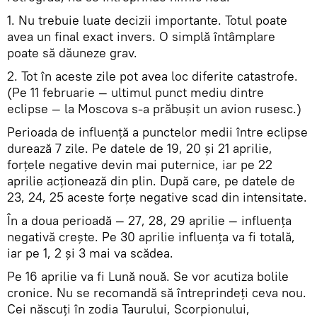
1. Nu trebuie luate decizii importante. Totul poate
avea un final exact invers. O simplă întâmplare
poate să dăuneze grav.
2. Tot în aceste zile pot avea loc diferite catastrofe.
(Pe 11 februarie — ultimul punct mediu dintre
eclipse — la Moscova s-a prăbușit un avion rusesc.)
Perioada de influență a punctelor medii între eclipse
durează 7 zile. Pe datele de 19, 20 și 21 aprilie,
forțele negative devin mai puternice, iar pe 22
aprilie acționează din plin. După care, pe datele de
23, 24, 25 aceste forțe negative scad din intensitate.
În a doua perioadă — 27, 28, 29 aprilie — influența
negativă crește. Pe 30 aprilie influența va fi totală,
iar pe 1, 2 și 3 mai va scădea.
Pe 16 aprilie va fi Lună nouă. Se vor acutiza bolile
cronice. Nu se recomandă să întreprindeți ceva nou.
Cei născuți în zodia Taurului, Scorpionului,