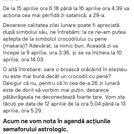
De la 15 aprilie ora 6.18 până la 16 aprilie ora 4.39 va
acționa cea mai perfidă zi satanică, a 29-a.
Deoarece calitatea zilei lunare poate fi apreciată
după simbolul său, ne întrebăm: la ce ne-am putea
aștepta de la simbolul crocodilului cu pene
(makara)? Adevărat, la nimic bun. Această zi va
începe la 9 aprilie, ora 3.36, și se va încheia la 10
aprilie, ora 14.03.
O altă întrebare: oare o broască orăcăind în eleșteu
nu este mai bună decât un crocodil cu pene?
Desigur că nu, pentru că în cea de-a 26 zi lunară
este de dorit să vorbim mai puțin, deoarece
pălăvrăgeala ne deconectează foarte tare. Vom sta
tăcuți pe data de 12 aprilie de la ora 5.04 până la 13
aprilie, ora 5.29.
Acum ne vom nota în agendă acțiunile
semaforului astrologic.