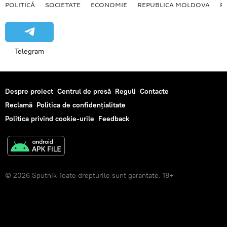
POLITICĂ
SOCIETATE
ECONOMIE
REPUBLICA MOLDOVA
R
Telegram
Despre proiect
Centrul de presă
Reguli
Contacte
Reclamă
Politica de confidențialitate
Politica privind cookie-urile
Feedback
© 2026 Sputnik Toate drepturile sunt garantate. 18+