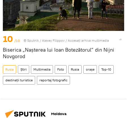
10
/10
© Sputnik / Alexey Filippov
/
Accesați arhiva multimedia
Biserica „Nașterea lui Ioan Botezătorul” din Nijni
Novgorod
Rusia
Știri
Multimedia
Foto
Rusia
orașe
Top-10
destinații turistice
reportaj fotografic
Moldova