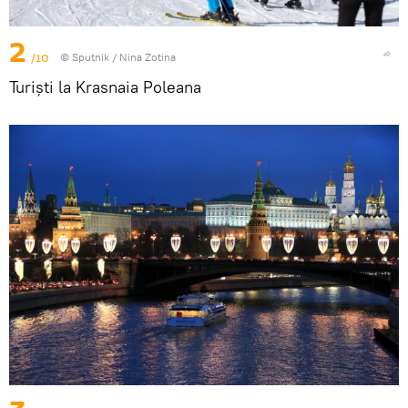
2
/10
© Sputnik / Nina Zotina
Turiști la Krasnaia Poleana