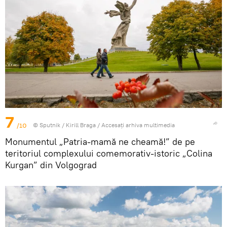
7
/10
© Sputnik / Kirill Braga
/
Accesați arhiva multimedia
Monumentul „Patria-mamă ne cheamă!” de pe
teritoriul complexului comemorativ-istoric „Colina
Kurgan” din Volgograd