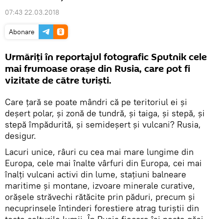
07:43 22.03.2018
Abonare
Urmăriți în reportajul fotografic Sputnik cele
mai frumoase orașe din Rusia, care pot fi
vizitate de către turiști.
Care țară se poate mândri că pe teritoriul ei și
deșert polar, și zonă de tundră, și taiga, și stepă, și
stepă împădurită, și semideșert și vulcani? Rusia,
desigur.
Lacuri unice, râuri cu cea mai mare lungime din
Europa, cele mai înalte vârfuri din Europa, cei mai
înalți vulcani activi din lume, stațiuni balneare
maritime și montane, izvoare minerale curative,
orășele străvechi rătăcite prin păduri, precum și
necuprinsele întinderi forestiere atrag turiștii din