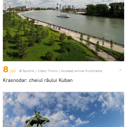
8
/10
© Sputnik / Vitaliy Timkiv
/
Accesați arhiva multimedia
Krasnodar: cheiul râului Kuban