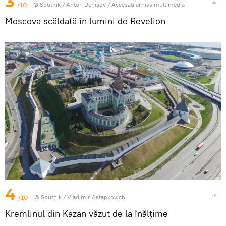
3
/10
© Sputnik / Anton Denisov
/
Accesați arhiva multimedia
Moscova scăldată în lumini de Revelion
4
/10
© Sputnik / Vladimir Astapkovich
Kremlinul din Kazan văzut de la înălțime