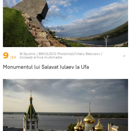
9
© Sputnik / BRICS/SCO Photohost/Vitaliy Belousov
/
/10
Accesați arhiva multimedia
Monumentul lui Salavat Iulaev la Ufa