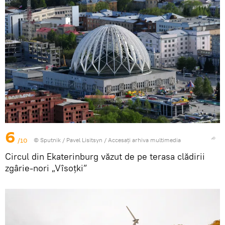
6
/10
© Sputnik / Pavel Lisitsyn
/
Accesați arhiva multimedia
Circul din Ekaterinburg văzut de pe terasa clădirii
zgârie-nori „Vîsoțki”