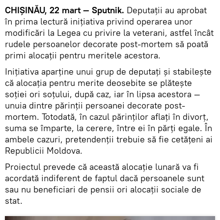
CHIȘINĂU, 22 mart — Sputnik.
Deputații au aprobat
în prima lectură inițiativa privind operarea unor
modificări la Legea cu privire la veterani, astfel încât
rudele persoanelor decorate post-mortem să poată
primi alocații pentru meritele acestora.
Inițiativa aparține unui grup de deputați și stabilește
că alocaţia pentru merite deosebite se plăteşte
soţiei ori soţului, după caz, iar în lipsa acestora —
unuia dintre părinţii persoanei decorate post-
mortem. Totodată, în cazul părinţilor aflaţi în divorţ,
suma se împarte, la cerere, între ei în părţi egale. În
ambele cazuri, pretendenții trebuie să fie cetățeni ai
Republicii Moldova.
Proiectul prevede că această alocație lunară va fi
acordată indiferent de faptul dacă persoanele sunt
sau nu beneficiari de pensii ori alocaţii sociale de
stat.