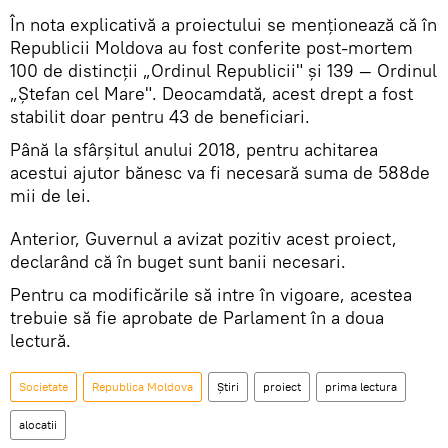
În nota explicativă a proiectului se menționează că în
Republicii Moldova au fost conferite post-mortem
100 de distincţii „Ordinul Republicii" şi 139 — Ordinul
„Ştefan cel Mare". Deocamdată, acest drept a fost
stabilit doar pentru 43 de beneficiari.
Până la sfârșitul anului 2018, pentru achitarea
acestui ajutor bănesc va fi necesară suma de 588de
mii de lei.
Anterior, Guvernul a avizat pozitiv acest proiect,
declarând că în buget sunt banii necesari.
Pentru ca modificările să intre în vigoare, acestea
trebuie să fie aprobate de Parlament în a doua
lectură.
Societate
Republica Moldova
Știri
proiect
prima lectura
alocatii