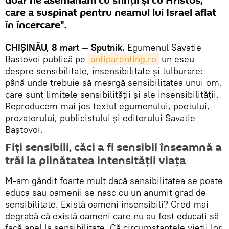
doar ne asemănăm cu sfinții și cu Hristos,
care a suspinat pentru neamul lui Israel aflat
în încercare".
CHIȘINĂU, 8 mart — Sputnik.
Egumenul Savatie
Baștovoi publică pe
antiparenting.ro
un eseu
despre sensibilitate, insensibilitate și tulburare:
până unde trebuie să meargă sensibilitatea unui om,
care sunt limitele sensibilității și ale insensibilității.
Reproducem mai jos textul egumenului, poetului,
prozatorului, publicistului și editorului Savatie
Baștovoi.
Fiți sensibili, căci a fi sensibil înseamnă a
trăi la plinătatea intensității viața
M-am gândit foarte mult dacă sensibilitatea se poate
educa sau oamenii se nasc cu un anumit grad de
sensibilitate. Există oameni insensibili? Cred mai
degrabă că există oameni care nu au fost educați să
facă apel la sensibilitate. Că circumstanțele vieții lor