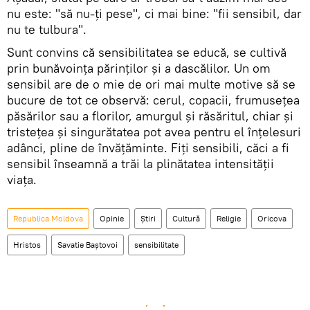
nu este: "să nu-ți pese", ci mai bine: "fii sensibil, dar
nu te tulbura".
Sunt convins că sensibilitatea se educă, se cultivă
prin bunăvoința părinților și a dascălilor. Un om
sensibil are de o mie de ori mai multe motive să se
bucure de tot ce observă: cerul, copacii, frumusețea
păsărilor sau a florilor, amurgul și răsăritul, chiar și
tristețea și singurătatea pot avea pentru el înțelesuri
adânci, pline de învățăminte. Fiți sensibili, căci a fi
sensibil înseamnă a trăi la plinătatea intensității
viața.
Republica Moldova
Opinie
Știri
Cultură
Religie
Oricova
Hristos
Savatie Baștovoi
sensibilitate