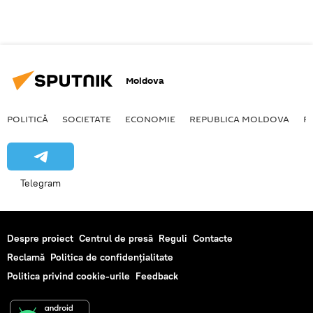
Moldova
POLITICĂ
SOCIETATE
ECONOMIE
REPUBLICA MOLDOVA
R
Telegram
Despre proiect
Centrul de presă
Reguli
Contacte
Reclamă
Politica de confidențialitate
Politica privind cookie-urile
Feedback