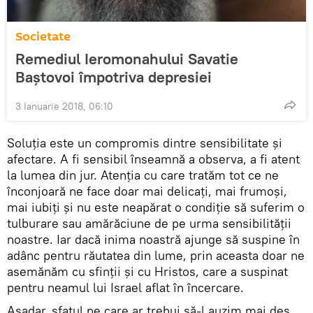
Societate
Remediul Ieromonahului Savatie
Baștovoi împotriva depresiei
3 Ianuarie 2018, 06:10
Soluția este un compromis dintre sensibilitate și
afectare. A fi sensibil înseamnă a observa, a fi atent
la lumea din jur. Atenția cu care tratăm tot ce ne
înconjoară ne face doar mai delicați, mai frumoși,
mai iubiți și nu este neapărat o condiție să suferim o
tulburare sau amărăciune de pe urma sensibilității
noastre. Iar dacă inima noastră ajunge să suspine în
adânc pentru răutatea din lume, prin aceasta doar ne
asemănăm cu sfinții și cu Hristos, care a suspinat
pentru neamul lui Israel aflat în încercare.
Așadar, sfatul pe care ar trebui să-l auzim mai des