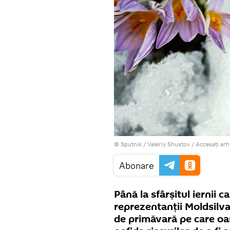
© Sputnik / Valeriy Shustov
/
Accesați arh
Abonare
Până la sfârșitul iernii 
reprezentanții Moldsilva
de primăvară pe care oa