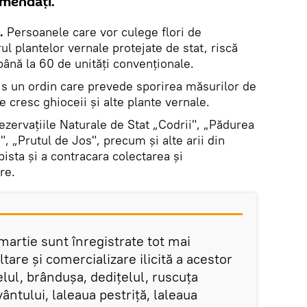
 amendați.
.
Persoanele care vor culege flori de
ul plantelor vernale protejate de stat, riscă
ână la 60 de unități convenționale.
s un ordin care prevede sporirea măsurilor de
cresc ghioceii și alte plante vernale.
Rezervațiile Naturale de Stat „Codrii", „Pădurea
, „Prutul de Jos", precum și alte arii din
pista și a contracara colectarea și
re.
martie sunt înregistrate tot mai
tare și comercializare ilicită a acestor
elul, brândușa, dedițelul, ruscuța
ântului, laleaua pestriță, laleaua