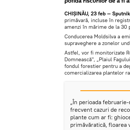
pofida riscurilor de a fi
CHIȘINĂU, 23 feb — Sputnik
primăvară, incluse în registr
amenzi în mărime de la 30 p
Conducerea Moldsilva a emi
supraveghere a zonelor unde 
Astfel, vor fi monitorizate 
Domnească", „Plaiul Fagului"
fondul forestier pentru a de
comercializarea plantelor ra
„În perioada februarie-
frecvent cazuri de recol
plante cum ar fi: ghioc
primăvăratică, floarea v