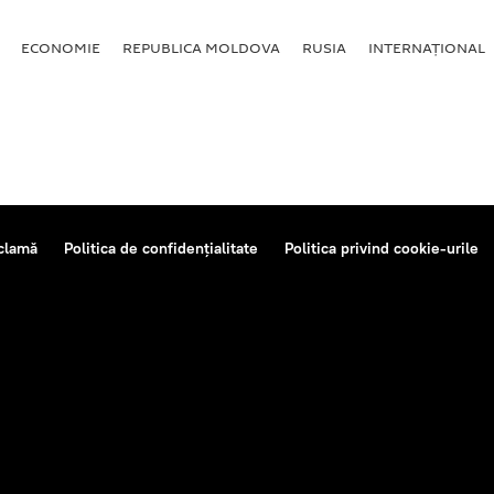
ECONOMIE
REPUBLICA MOLDOVA
RUSIA
INTERNAȚIONAL
clamă
Politica de confidențialitate
Politica privind cookie-urile