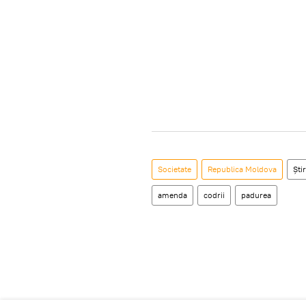
Societate
Republica Moldova
Știr
amenda
codrii
padurea