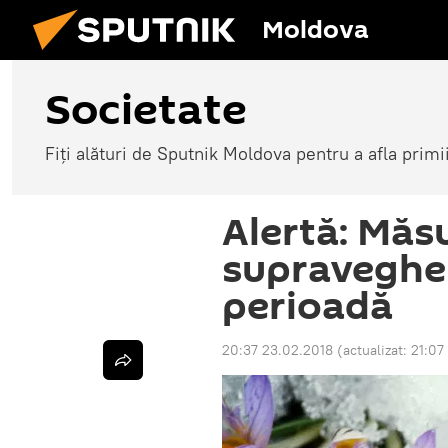
Moldova
Societate
Fiți alături de Sputnik Moldova pentru a afla primi
Alertă: Măsu
supraveghe
perioadă
20:37 23.02.2018
(actualizat:
21:07