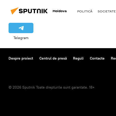
Moldova
POLITICĂ
SOCIETATE
Telegram
Despre proiect
Centrul de presă
Reguli
Contacte
Re
© 2026 Sputnik Toate drepturile sunt garantate. 18+