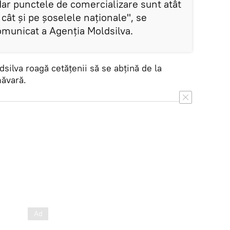
Iar punctele de comercializare sunt atât
 cât și pe șoselele naționale", se
municat a Agenția Moldsilva.
silva roagă cetățenii să se abțină de la
măvară.