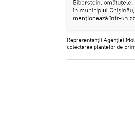
Biberstein, omătuțele. 
în municipiul Chișinău,
menționează într-un co
Reprezentanții Agenției Mold
colectarea plantelor de pri