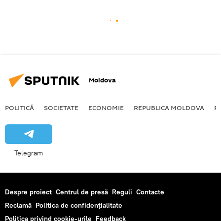
Moldova
POLITICĂ
SOCIETATE
ECONOMIE
REPUBLICA MOLDOVA
R
Telegram
Despre proiect
Centrul de presă
Reguli
Contacte
Reclamă
Politica de confidențialitate
Politica privind cookie-urile
Feedback