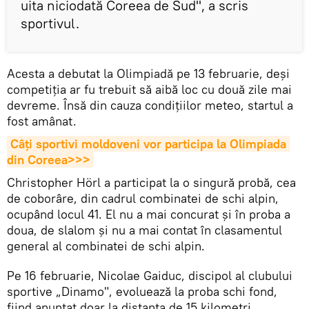
uita niciodată Coreea de Sud", a scris
sportivul.
Acesta a debutat la Olimpiadă pe 13 februarie, deși
competiția ar fu trebuit să aibă loc cu două zile mai
devreme. Însă din cauza condițiilor meteo, startul a
fost amânat.
Câți sportivi moldoveni vor participa la Olimpiada 
din Coreea>>>
Christopher Hörl a participat la o singură probă, cea
de coborâre, din cadrul combinatei de schi alpin,
ocupând locul 41. El nu a mai concurat și în proba a
doua, de slalom și nu a mai contat în clasamentul
general al combinatei de schi alpin.
Pe 16 februarie, Nicolae Gaiduc, discipol al clubului
sportive „Dinamo", evoluează la proba schi fond,
fiind anunțat doar la distanța de 15 kilometri.