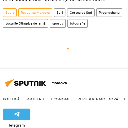
Sport
Republica Moldova
Știri
Coreea de Sud
Pyeongchang
Jocurile Olimpice de Iarnă
sportiv
fotografie
Moldova
POLITICĂ
SOCIETATE
ECONOMIE
REPUBLICA MOLDOVA
R
Telegram