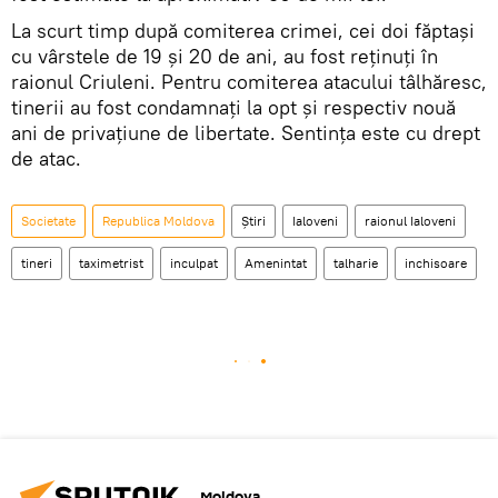
La scurt timp după comiterea crimei, cei doi făptași
cu vârstele de 19 și 20 de ani, au fost reținuți în
raionul Criuleni. Pentru comiterea atacului tâlhăresc,
tinerii au fost condamnați la opt și respectiv nouă
ani de privațiune de libertate. Sentința este cu drept
de atac.
Societate
Republica Moldova
Știri
Ialoveni
raionul Ialoveni
tineri
taximetrist
inculpat
Amenintat
talharie
inchisoare
Moldova