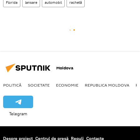
Florida
lansare
automobil
rachetă
Moldova
POLITICĂ
SOCIETATE
ECONOMIE
REPUBLICA MOLDOVA
R
Telegram
Despre proiect
Centrul de presă
Reguli
Contacte