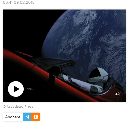
06:41 09.02.2018
1:25
Play
© Associated Press
Video
Abonare