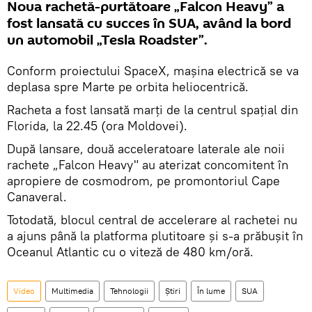
Noua rachetă-purtătoare „Falcon Heavy” a
fost lansată cu succes în SUA, având la bord
un automobil „Tesla Roadster”.
Conform proiectului SpaceX, mașina electrică se va
deplasa spre Marte pe orbita heliocentrică.
Racheta a fost lansată marți de la centrul spațial din
Florida, la 22.45 (ora Moldovei).
După lansare, două acceleratoare laterale ale noii
rachete „Falcon Heavy" au aterizat concomitent în
apropiere de cosmodrom, pe promontoriul Cape
Canaveral.
Totodată, blocul central de accelerare al rachetei nu
a ajuns până la platforma plutitoare și s-a prăbușit în
Oceanul Atlantic cu o viteză de 480 km/oră.
Video
Multimedia
Tehnologii
Știri
În lume
SUA